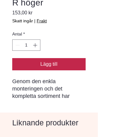
R höger
Pris
153,00 kr
Skatt ingår
|
Frakt
Antal
*
Lägg till
Genom den enkla 
monteringen och det 
kompletta sortiment har 
Bender Spikma kantstöd blivit 
ett begrepp i norra Europa. I 
varje stöd sitter förmonterade 
Liknande produkter
rostskyddade stålspikar (ej i 
stöd för limning) som drivs 