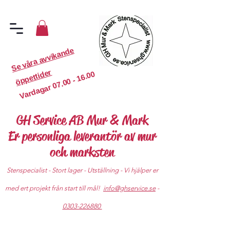
S
e
v
år
a
a
v
vi
k
a
n
d
e
ö
p
p
etti
d
er
07.00 - 16.00
Vardagar
GH Service AB Mur & Mark
Er personliga leverantör av mur
och marksten
Stenspecialist - Stort lager - Utställning - Vi hjälper er
med ert projekt från start till mål!
info@ghservice.se
-
0303-226880