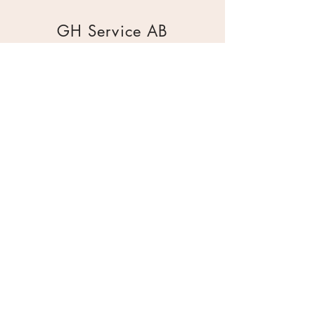
GH Service AB
Mur & Mark
Traktorgatan 2
44240 Kungälv
0303 226880
info@ghservice.se
Dokument
Miljöcertifiering
Köpvillkor
Säkerhetsdatablad
Sekretesspolicy
Miljöpolicy