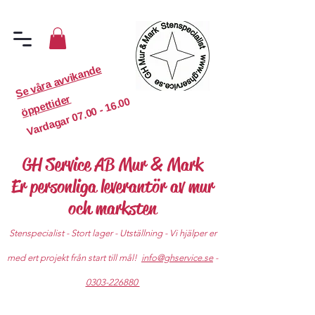
S
e
v
år
a
a
v
vi
k
a
n
d
e
ö
p
p
etti
d
er
07.00 - 16.00
Vardagar
GH Service AB Mur & Mark
Er personliga leverantör av mur
och marksten
Stenspecialist - Stort lager - Utställning - Vi hjälper er
med ert projekt från start till mål!
info@ghservice.se
-
0303-226880