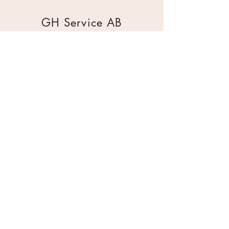
GH Service AB
Mur & Mark
Traktorgatan 2
44240 Kungälv
0303 226880
info@ghservice.se
Dokument
Miljöcertifiering
Köpvillkor
Säkerhetsdatablad
Sekretesspolicy
Miljöpolicy