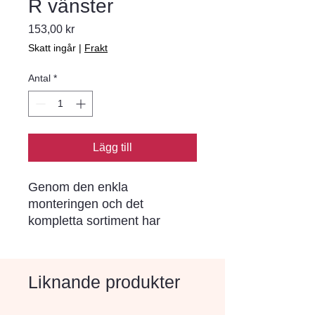
R vänster
Pris
153,00 kr
Skatt ingår
|
Frakt
Antal
*
Lägg till
Genom den enkla 
monteringen och det 
kompletta sortiment har 
Bender Spikma kantstöd blivit 
ett begrepp i norra Europa. I 
varje stöd sitter förmonterade 
Liknande produkter
rostskyddade stålspikar (ej i 
stöd för limning) som drivs 