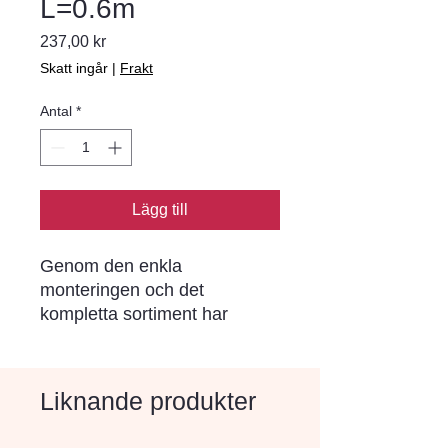
L=0.6m
Pris
237,00 kr
Skatt ingår
|
Frakt
Antal
*
Lägg till
Genom den enkla 
monteringen och det 
kompletta sortiment har 
Bender Spikma kantstöd blivit 
ett begrepp i norra Europa. I 
varje stöd sitter förmonterade 
Liknande produkter
rostskyddade stålspikar (ej i 
stöd för limning) som drivs 