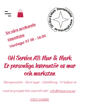
S
e
v
år
a
a
v
vi
k
a
n
d
e
ö
p
p
etti
d
er
07.00 - 16.00
Vardagar
GH Service AB Mur & Mark
Er personliga leverantör av mur
och marksten
Stenspecialist - Stort lager - Utställning - Vi hjälper er
med ert projekt från start till mål!
info@ghservice.se
-
0303-226880