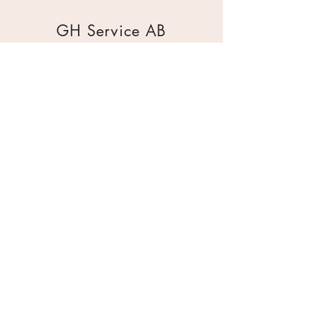
GH Service AB
Mur & Mark
Traktorgatan 2
44240 Kungälv
0303 226880
info@ghservice.se
Dokument
Miljöcertifiering
Köpvillkor
Säkerhetsdatablad
Sekretesspolicy
Miljöpolicy