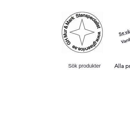
Se vå
Vard
Alla p
Sök produkter