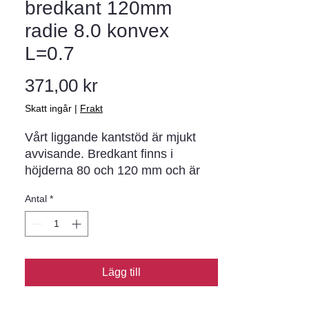
bredkant 120mm
radie 8.0 konvex
L=0.7
Pris
371,00 kr
Skatt ingår
|
Frakt
Vårt liggande kantstöd är mjukt 
avvisande. Bredkant finns i 
höjderna 80 och 120 mm och är 
körbara. Det lämpar sig utmärkt 
Antal
*
mellan mindre trafikerade gator 
och trottoarer. ytor med långsam 
trafik där olika trafikantgrupper är 
blandade som gågator och 
torgmiljöer. Det fungerar även 
Lägg till
utmärkt att använda mellan två 
markstensytor i olika nivåer.