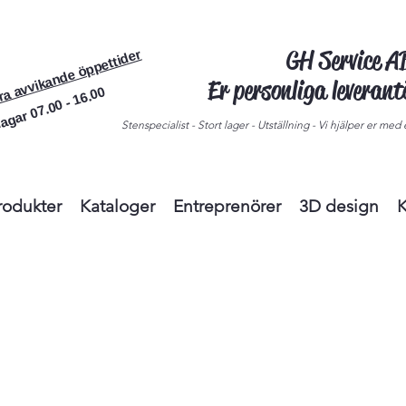
GH Service 
ra avvikande öppettider
Er personliga leveran
agar 07.00 - 16.00
Stenspecialist - Stort lager - Utställning - Vi hjälper er med e
rodukter
Kataloger
Entreprenörer
3D design
K