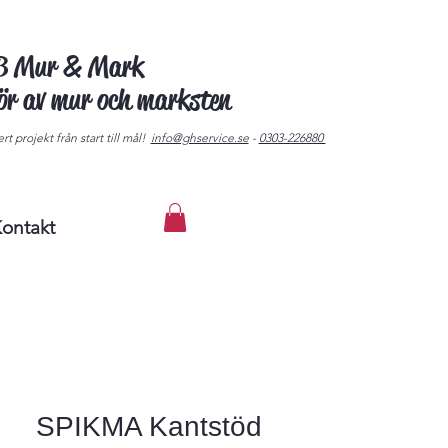
AB Mur & Mark
tör av mur och marksten
rt projekt från start till mål!
info@ghservice.se
-
0303-226880
ontakt
SPIKMA Kantstöd