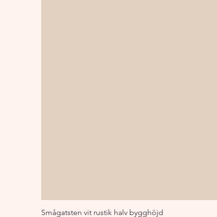
Smågatsten vit rustik halv bygghöjd