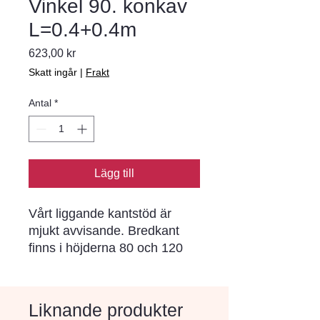
Vinkel 90. konkav
L=0.4+0.4m
Pris
623,00 kr
Skatt ingår
|
Frakt
Antal
*
Lägg till
Vårt liggande kantstöd är 
mjukt avvisande. Bredkant 
finns i höjderna 80 och 120 
mm och är körbara. Det 
lämpar sig utmärkt mellan 
mindre trafikerade gator och 
Liknande produkter
trottoarer. ytor med långsam 