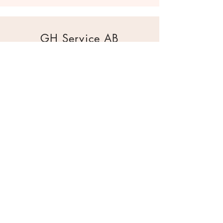
GH Service AB
Mur & Mark
Traktorgatan 2
44240 Kungälv
0303 226880
info@ghservice.se
Dokument
Miljöcertifiering
Köpvillkor
Säkerhetsdatablad