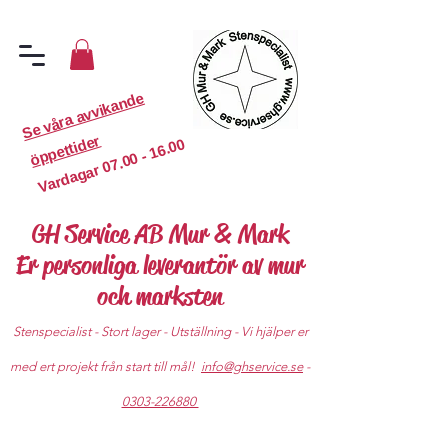
S
e
v
år
a
a
v
vi
k
a
n
d
e
ö
p
p
etti
d
er
07.00 - 16.00
Vardagar
GH Service AB Mur & Mark
Er personliga leverantör av mur
och marksten
Stenspecialist - Stort lager - Utställning - Vi hjälper er
med ert projekt från start till mål!
info@ghservice.se
-
0303-226880