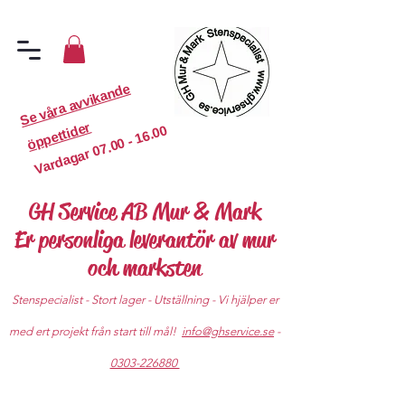
S
e
v
år
a
a
v
vi
k
a
n
d
e
ö
p
p
etti
d
er
07.00 - 16.00
Vardagar
GH Service AB Mur & Mark
Er personliga leverantör av mur
och marksten
Stenspecialist - Stort lager - Utställning - Vi hjälper er
med ert projekt från start till mål!
info@ghservice.se
-
0303-226880