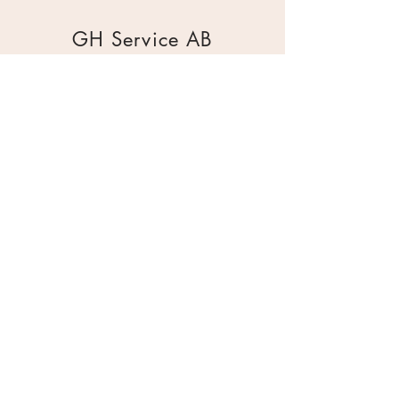
GH Service AB
Mur & Mark
Traktorgatan 2
44240 Kungälv
0303 226880
info@ghservice.se
Dokument
Miljöcertifiering
Köpvillkor
Säkerhetsdatablad
Sekretesspolicy
Miljöpolicy