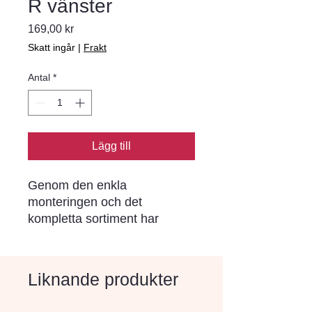
R vänster
Pris
169,00 kr
Skatt ingår
|
Frakt
Antal
*
Lägg till
Genom den enkla 
monteringen och det 
kompletta sortiment har 
Bender Spikma kantstöd blivit 
ett begrepp i norra Europa. I 
varje stöd sitter förmonterade 
Liknande produkter
rostskyddade stålspikar (ej i 
stöd för limning) som drivs 