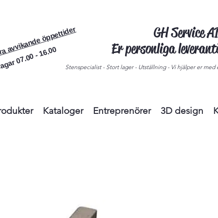
GH Service 
ra avvikande öppettider
Er personliga leveran
agar 07.00 - 16.00
Stenspecialist - Stort lager - Utställning - Vi hjälper er med e
rodukter
Kataloger
Entreprenörer
3D design
K