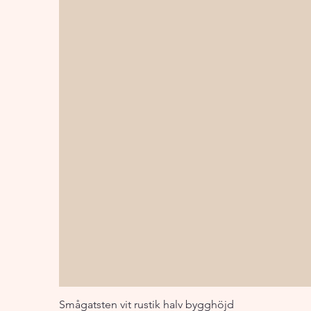
Smågatsten vit rustik halv bygghöjd