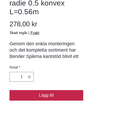
radie 0.5 konvex
L=0.56m
Pris
278,00 kr
Skatt ingår
|
Frakt
Genom den enkla monteringen 
och det kompletta sortiment har 
Bender Spikma kantstöd blivit ett 
begrepp i norra Europa. I varje 
Antal
*
stöd sitter förmonterade 
rostskyddade stålspikar (ej i stöd 
för limning) som drivs ner i 
asfaltunderlaget. Metoden ger en 
stabil infästning och möjliggör 
Lägg till
montering året runt.