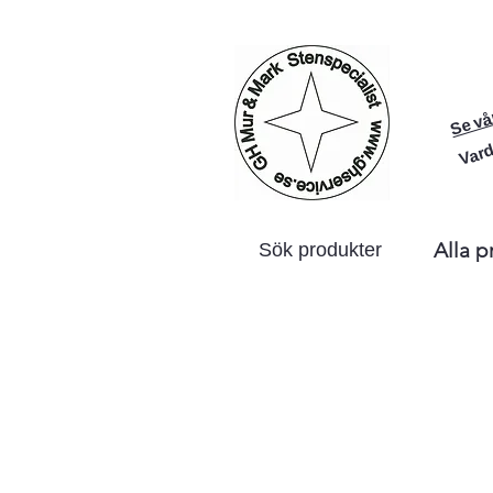
Se vå
Vard
Alla p
Sök produkter