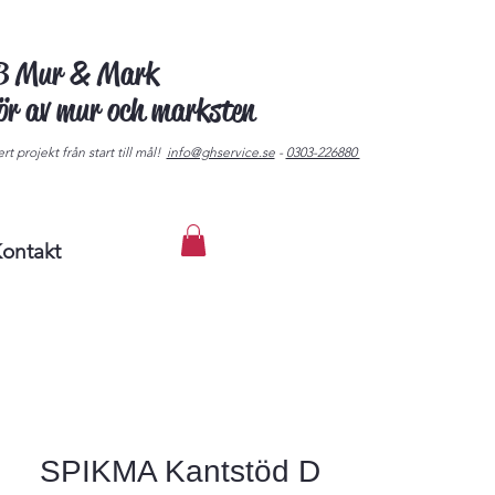
AB Mur & Mark
tör av mur och marksten
rt projekt från start till mål!
info@ghservice.se
-
0303-226880
ontakt
SPIKMA Kantstöd D