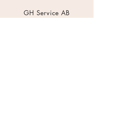
GH Service AB
Mur & Mark
Traktorgatan 2
44240 Kungälv
0303 226880
info@ghservice.se
Dokument
Miljöcertifiering
Köpvillkor
Säkerhetsdatablad
Sekretesspolicy
Miljöpolicy