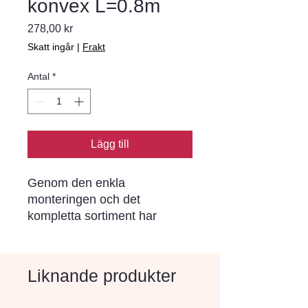
konvex L=0.8m
Pris
278,00 kr
Skatt ingår
|
Frakt
Antal
*
Lägg till
Genom den enkla 
monteringen och det 
kompletta sortiment har 
Bender Spikma kantstöd blivit 
ett begrepp i norra Europa. I 
varje stöd sitter förmonterade 
Liknande produkter
rostskyddade stålspikar (ej i 
stöd för limning) som drivs 