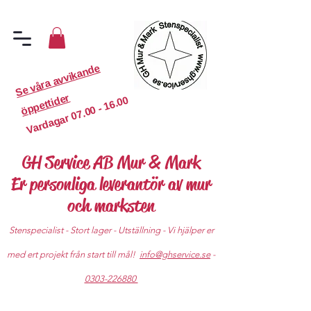
S
e
v
år
a
a
v
vi
k
a
n
d
e
ö
p
p
etti
d
er
07.00 - 16.00
Vardagar
GH Service AB Mur & Mark
Er personliga leverantör av mur
och marksten
Stenspecialist - Stort lager - Utställning - Vi hjälper er
med ert projekt från start till mål!
info@ghservice.se
-
0303-226880