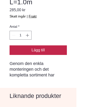
L=1.0m
Pris
285,00 kr
Skatt ingår
|
Frakt
Antal
*
Lägg till
Genom den enkla 
monteringen och det 
kompletta sortiment har 
Bender Spikma kantstöd blivit 
ett begrepp i norra Europa. I 
varje stöd sitter förmonterade 
Liknande produkter
rostskyddade stålspikar (ej i 
stöd för limning) som drivs 