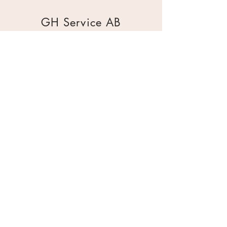
GH Service AB
Mur & Mark
Traktorgatan 2
44240 Kungälv
0303 226880
info@ghservice.se
Dokument
Miljöcertifiering
Köpvillkor
Säkerhetsdatablad
Sekretesspolicy
Miljöpolicy