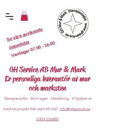
S
e
v
år
a
a
v
vi
k
a
n
d
e
ö
p
p
etti
d
er
07.00 - 16.00
Vardagar
GH Service AB Mur & Mark
Er personliga leverantör av mur
och marksten
Stenspecialist - Stort lager - Utställning - Vi hjälper er
med ert projekt från start till mål!
info@ghservice.se
-
0303-226880