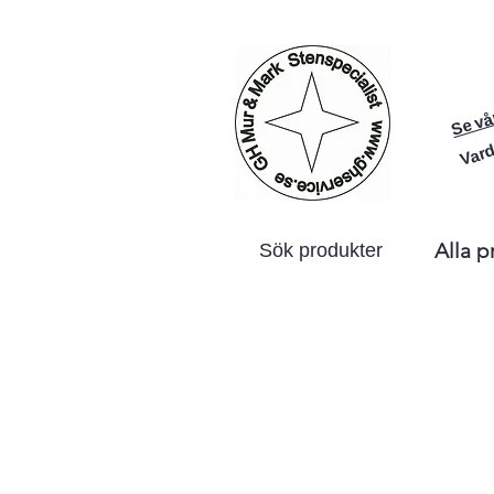
Se vå
Vard
Alla p
Sök produkter