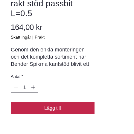
rakt stöd passbit
L=0.5
Pris
164,00 kr
Skatt ingår
|
Frakt
Genom den enkla monteringen 
och det kompletta sortiment har 
Bender Spikma kantstöd blivit ett 
begrepp i norra Europa. I varje 
Antal
*
stöd sitter förmonterade 
rostskyddade stålspikar (ej i stöd 
för limning) som drivs ner i 
asfaltunderlaget. Metoden ger en 
stabil infästning och möjliggör 
Lägg till
montering året runt.