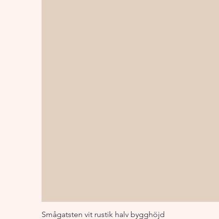
Smågatsten vit rustik halv bygghöjd