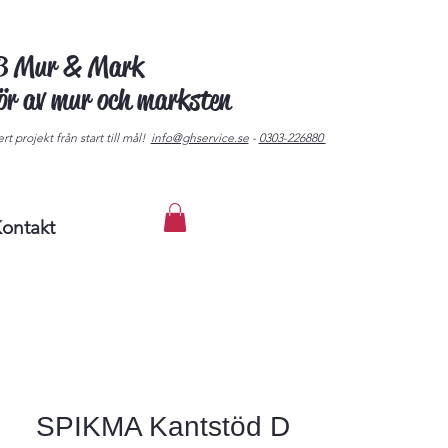
AB Mur & Mark
tör av mur och marksten
rt projekt från start till mål!
info@ghservice.se
-
0303-226880
ontakt
SPIKMA Kantstöd D