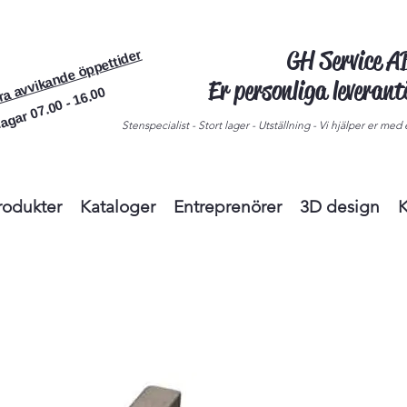
GH Service 
ra avvikande öppettider
Er personliga leveran
agar 07.00 - 16.00
Stenspecialist - Stort lager - Utställning - Vi hjälper er med e
rodukter
Kataloger
Entreprenörer
3D design
K