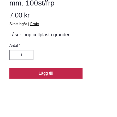
mm. 100st/frp
Pris
7,00 kr
Skatt ingår
|
Frakt
Låser ihop cellplast i grunden.
Antal
*
Lägg till