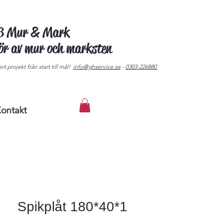
AB Mur & Mark
tör av mur och marksten
rt projekt från start till mål!
info@ghservice.se
-
0303-226880
ontakt
Spikplåt 180*40*1