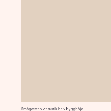
Smågatsten vit rustik halv bygghöjd