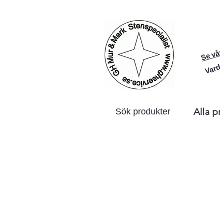
Se vå
Vard
Alla p
Sök produkter