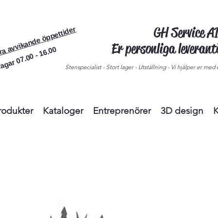
GH Service 
ra avvikande öppettider
Er personliga leveran
agar 07.00 - 16.00
Stenspecialist - Stort lager - Utställning - Vi hjälper er med e
rodukter
Kataloger
Entreprenörer
3D design
K