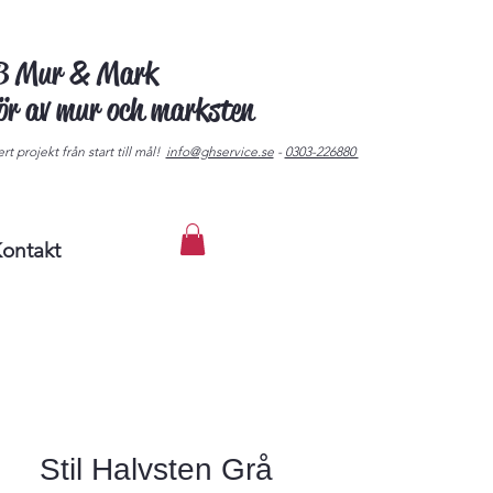
AB Mur & Mark
tör av mur och marksten
rt projekt från start till mål!
info@ghservice.se
-
0303-226880
ontakt
Stil Halvsten Grå