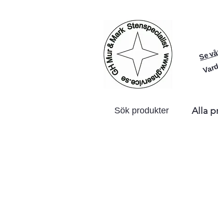
Se vå
Vard
Alla p
Sök produkter