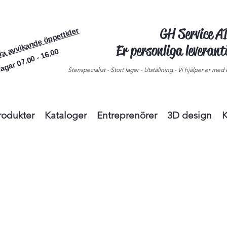
GH Service 
ra avvikande öppettider
Er personliga leveran
agar 07.00 - 16.00
Stenspecialist - Stort lager - Utställning - Vi hjälper er med e
rodukter
Kataloger
Entreprenörer
3D design
K