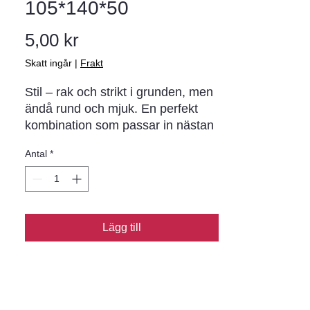
105*140*50
Pris
5,00 kr
Skatt ingår
|
Frakt
Stil – rak och strikt i grunden, men
ändå rund och mjuk. En perfekt
kombination som passar in nästan
överallt. Den släta ytan i
Antal
*
kombination med doppade hörn
ger ytan ett lugnt utseende men
ändå en tydlig karaktär. Tillverkas i
hel- och halvstensformat och i två
färger.
Lägg till