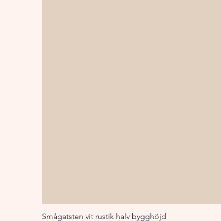
Smågatsten vit rustik halv bygghöjd