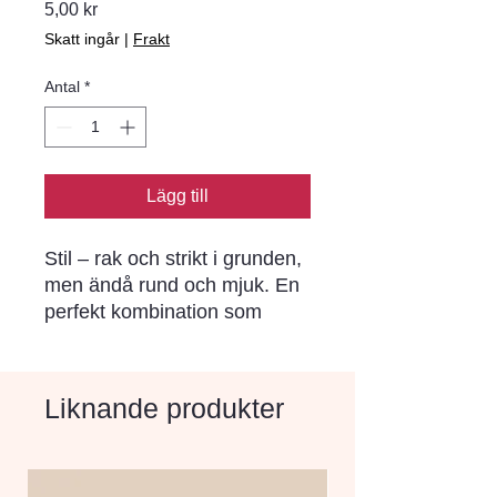
Pris
5,00 kr
Skatt ingår
|
Frakt
Antal
*
Lägg till
Stil – rak och strikt i grunden,
men ändå rund och mjuk. En
perfekt kombination som
passar in nästan överallt. Den
släta ytan i kombination med
doppade hörn ger ytan ett
Liknande produkter
lugnt utseende men ändå en
tydlig karaktär. Tillverkas i hel-
och halvstensformat och i två