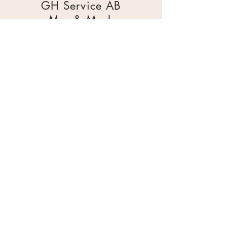
GH Service AB
Mur & Mark
Traktorgatan 2
44240 Kungälv
0303 226880
info@ghservice.se
Dokument
Miljöcertifiering
Köpvillkor
Säkerhetsdatablad
Sekretesspolicy
Miljöpolicy
Inköpsrutin