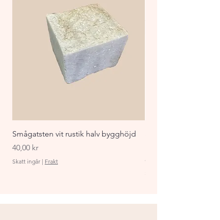
färger.
Smågatsten vit rustik halv bygghöjd
Staket Funkis 1000x
påbyggnadspaket ant
Pris
40,00 kr
Pris
870,00 kr
Skatt ingår
|
Frakt
Skatt ingår