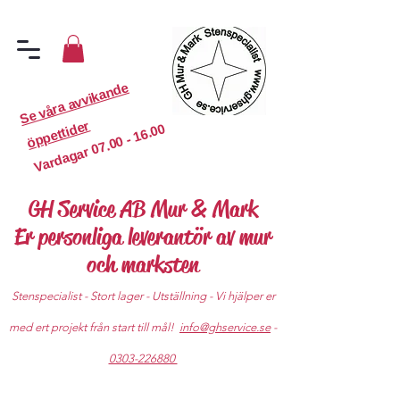
S
e
v
år
a
a
v
vi
k
a
n
d
e
ö
p
p
etti
d
er
07.00 - 16.00
Vardagar
GH Service AB Mur & Mark
Er personliga leverantör av mur
och marksten
Stenspecialist - Stort lager - Utställning - Vi hjälper er
med ert projekt från start till mål!
info@ghservice.se
-
0303-226880