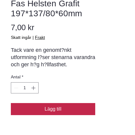
Fas Helsten Grafit
197*137/80*60mm
Pris
7,00 kr
Skatt ingår
|
Frakt
Tack vare en genomt?nkt 
utformning l?ser stenarna varandra 
och ger h?g h?llfasthet. 
superförband anv?nds med f?rdel 
Antal
*
p? ytor som uts?tts f?r h?g 
belastning. t ex biluppfarter och 
parkeringar. Den funktionella l?
sningen ?r utformad f?r att klara 
vridande krafter som till exempel 
Lägg till
sv?ngande bild?ck. Stenen ?r 
dessutom mycket smidig att 
maskinl?gga. Finns i fasat eller 