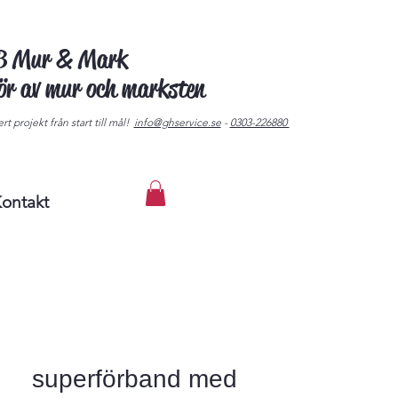
AB Mur & Mark
tör av mur och marksten
rt projekt från start till mål!
info@ghservice.se
-
0303-226880
ontakt
superförband med