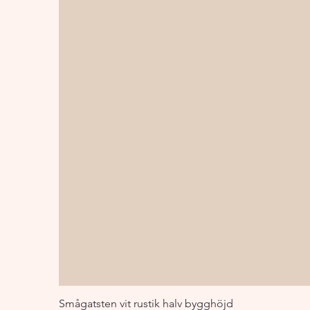
Smågatsten vit rustik halv bygghöjd