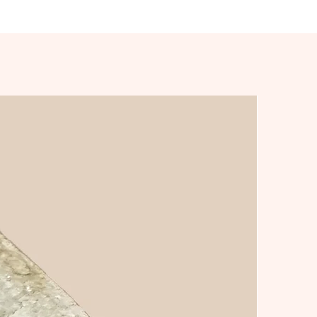
skarpt utf?rande. superförband 
Skarp ger en tystare milj? j?mf?rt 
med den fasade varianten ? l?
mpligt f?r till exempel miljö d?r 
kundvagnar k?rs.