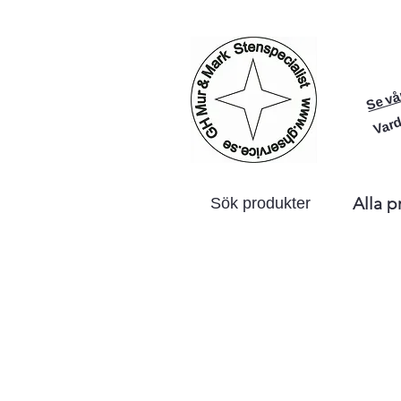
Se vå
Vard
Alla p
Sök produkter