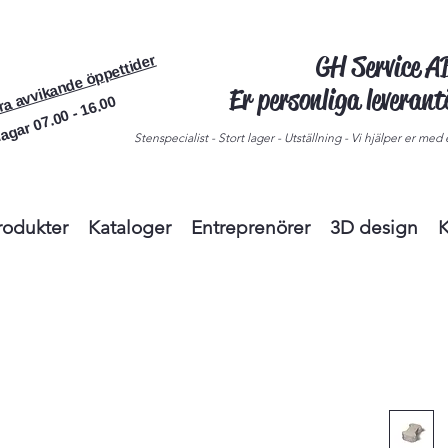
GH Service 
ra avvikande öppettider
Er personliga leveran
agar 07.00 - 16.00
Stenspecialist - Stort lager - Utställning - Vi hjälper er med e
rodukter
Kataloger
Entreprenörer
3D design
K