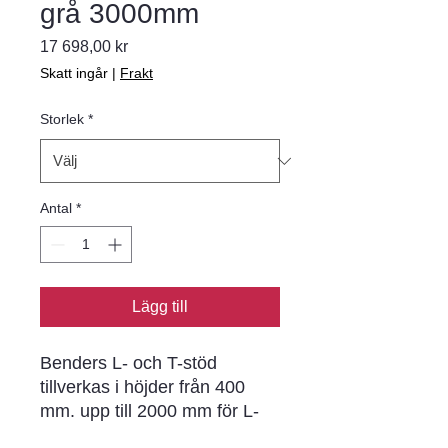
grå 3000mm
Pris
17 698,00 kr
Skatt ingår
|
Frakt
Storlek
*
Antal
*
Lägg till
Benders L- och T-stöd
tillverkas i höjder från 400
mm. upp till 2000 mm för L-
stöd och 4800 mm för T-stöd.