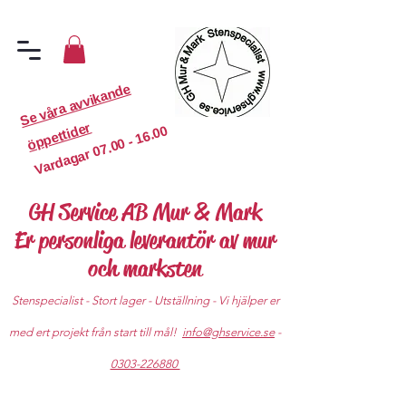
S
e
v
år
a
a
v
vi
k
a
n
d
e
ö
p
p
etti
d
er
07.00 - 16.00
Vardagar
GH Service AB Mur & Mark
Er personliga leverantör av mur
och marksten
Stenspecialist - Stort lager - Utställning - Vi hjälper er
med ert projekt från start till mål!
info@ghservice.se
-
0303-226880