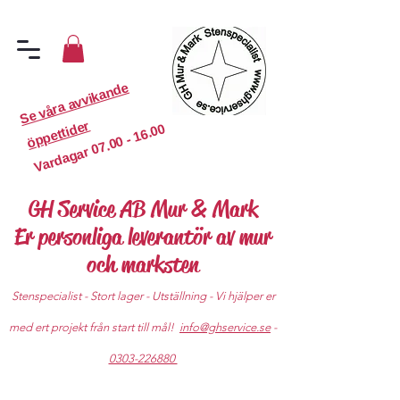
S
e
v
år
a
a
v
vi
k
a
n
d
e
ö
p
p
etti
d
er
07.00 - 16.00
Vardagar
GH Service AB Mur & Mark
Er personliga leverantör av mur
och marksten
Stenspecialist - Stort lager - Utställning - Vi hjälper er
med ert projekt från start till mål!
info@ghservice.se
-
0303-226880