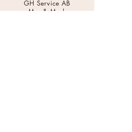
GH Service AB
Mur & Mark
Traktorgatan 2
44240 Kungälv
0303 226880
info@ghservice.se
Dokument
Miljöcertifiering
Köpvillkor
Säkerhetsdatablad
Sekretesspolicy
Miljöpolicy
Inköpsrutin