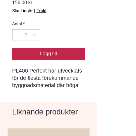
Pris
156,00 kr
Skatt ingår
|
Frakt
Antal
*
Lägg till
PL400 Perfekt har utvecklats
för de flesta förekommande
byggnadsmaterial där höga
krav ställs på miljö, slutstyrka
och enkel applicering.
PL400 Perfekt är ett modernt
Liknande produkter
elastiskt och vädertåligt
konstruktionslim baserat på
SP-polymer-teknik som med