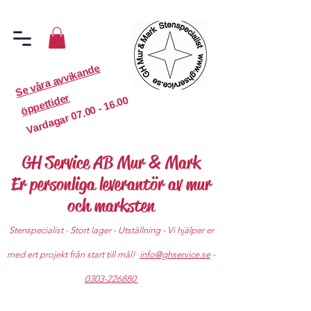
S
e
v
år
a
a
v
vi
k
a
n
d
e
ö
p
p
etti
d
er
07.00 - 16.00
Vardagar
GH Service AB Mur & Mark
Er personliga leverantör av mur
och marksten
Stenspecialist - Stort lager - Utställning - Vi hjälper er
med ert projekt från start till mål!
info@ghservice.se
-
0303-226880