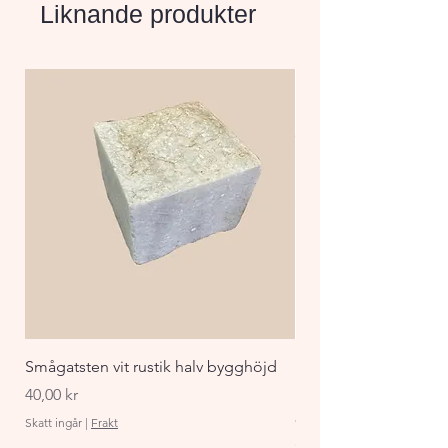
Liknande produkter
Smågatsten vit rustik halv bygghöjd
Staket Funkis 1000x
påbyggnadspaket ant
Pris
40,00 kr
Pris
870,00 kr
Skatt ingår
|
Frakt
Skatt ingår