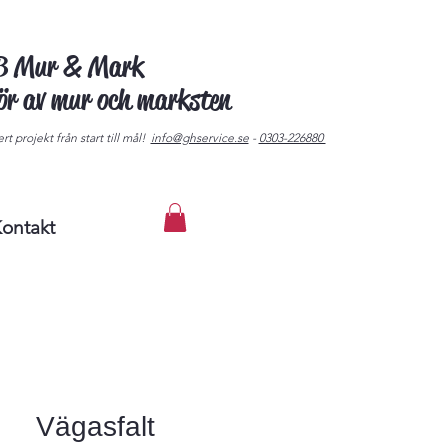
AB Mur & Mark
tör av mur och marksten
rt projekt från start till mål!
info@ghservice.se
-
0303-226880
ontakt
Vägasfalt