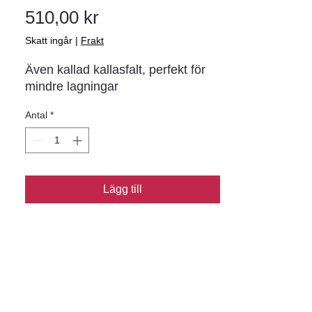
Pris
510,00 kr
Skatt ingår
|
Frakt
Även kallad kallasfalt, perfekt för
mindre lagningar
Antal
*
Lägg till