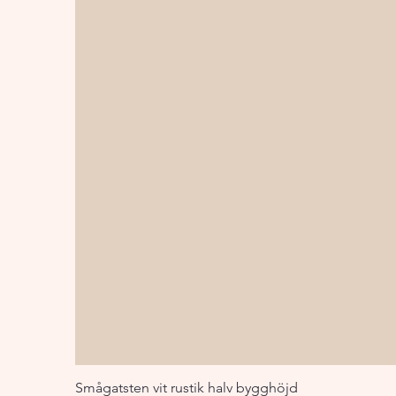
Smågatsten vit rustik halv bygghöjd