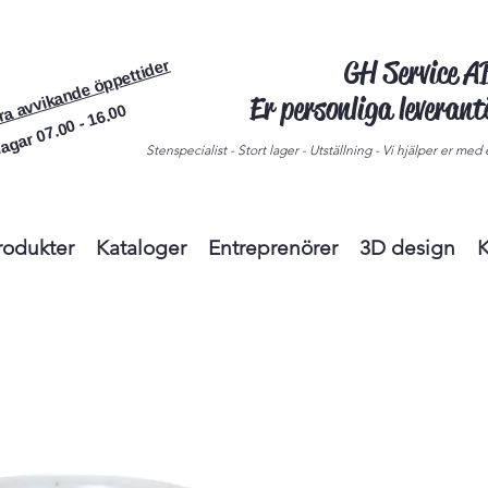
GH Service 
ra avvikande öppettider
Er personliga leveran
agar 07.00 - 16.00
Stenspecialist - Stort lager - Utställning - Vi hjälper er med e
rodukter
Kataloger
Entreprenörer
3D design
K