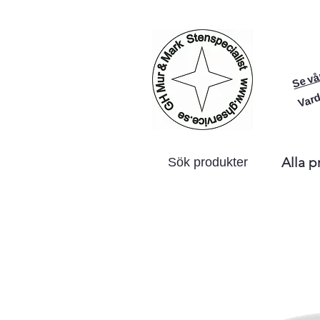
Se vå
Vard
Alla p
Sök produkter