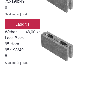
75x198x49
8
Skatt ingår
|
Frakt
Lägg till
Pris
Weber
48,00 kr
Leca Block
95 Hörn
95*198*49
8
Skatt ingår
|
Frakt
Lägg till
Pris
Weber
48,00 kr
Leca Block
95 Rak
95*198*49
8