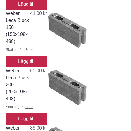
Lägg till
Pris
Weber
41,00 kr
Leca Block
150
(150x198x
498)
Skatt ingår
|
Frakt
Lägg till
Pris
Weber
65,00 kr
Leca Block
200
(200x198x
498)
Skatt ingår
|
Frakt
Lägg till
Pris
Weber
85,00 kr