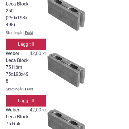
Leca Block
250
(250x198x
498)
Skatt ingår
|
Frakt
Lägg till
Pris
Weber
42,00 kr
Leca Block
75 Hörn
75x198x49
8
Skatt ingår
|
Frakt
Lägg till
Pris
Weber
42,00 kr
Leca Block
75 Rak