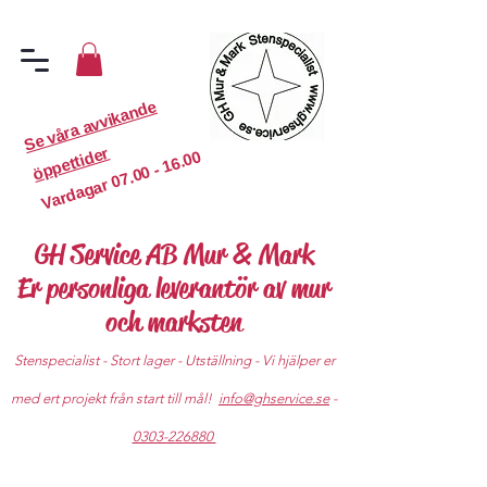
S
e
v
år
a
a
v
vi
k
a
n
d
e
ö
p
p
etti
d
er
07.00 - 16.00
Vardagar
GH Service AB Mur & Mark
Er personliga leverantör av mur
och marksten
Stenspecialist - Stort lager - Utställning - Vi hjälper er
med ert projekt från start till mål!
info@ghservice.se
-
0303-226880