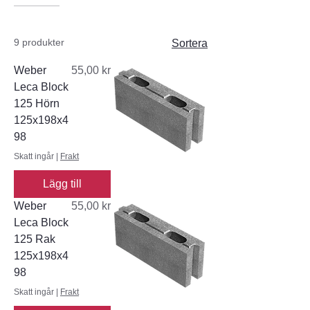
9 produkter
Sortera
Pris
Weber
55,00 kr
Leca Block
125 Hörn
125x198x4
98
Skatt ingår
|
Frakt
Lägg till
Pris
Weber
55,00 kr
Leca Block
125 Rak
125x198x4
98
Skatt ingår
|
Frakt