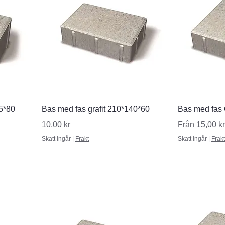
Snabbvisning
S
5*80
Bas med fas grafit 210*140*60
Bas med fas 
Pris
Reapris
10,00 kr
Från
15,00 kr
Skatt ingår
|
Frakt
Skatt ingår
|
Frakt