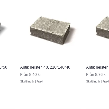
Snabbvisning
S
95*50
Antik helsten 40, 210*140*40
Antik helste
Reapris
Reapris
Från
8,40 kr
Från
8,76 kr
Skatt ingår
|
Frakt
Skatt ingår
|
Frakt