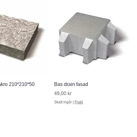
nabbvisning
Snabbvisning
makro 210*210*50
Bas drain fasad
Pris
49,00 kr
Skatt ingår
|
Frakt