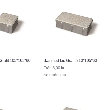
nabbvisning
Snabbvisning
Grafit 105*105*60
Bas med fas Grafit 210*105*60
Reapris
Från
8,00 kr
Skatt ingår
|
Frakt