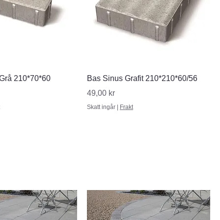
nabbvisning
Snabbvisning
 Grå 210*70*60
Bas Sinus Grafit 210*210*60/56
Pris
49,00 kr
Skatt ingår
|
Frakt