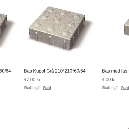
Snabbvisning
S
*60/64
Bas Kupol Grå 210*210*60/64
Bas med fas 
Pris
Pris
47,00 kr
4,00 kr
Skatt ingår
|
Frakt
Skatt ingår
|
Frakt