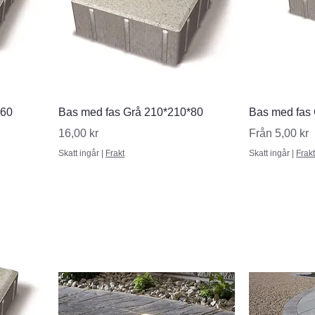
Snabbvisning
S
*60
Bas med fas Grå 210*210*80
Bas med fas
Pris
Reapris
16,00 kr
Från
5,00 kr
Skatt ingår
|
Frakt
Skatt ingår
|
Frakt