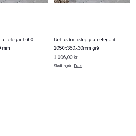
nabbvisning
Snabbvisning
äll elegant 600-
Bohus tunnsteg plan elegant
0 mm
1050x350x30mm grå
Pris
1 006,00 kr
Skatt ingår
|
Frakt