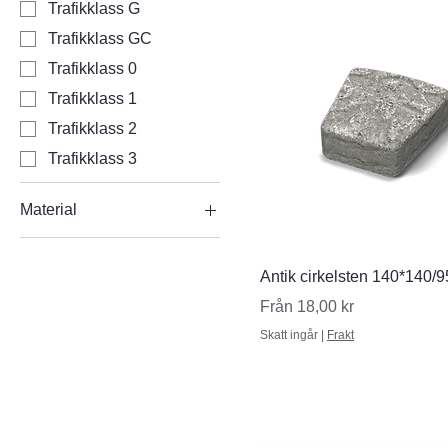
Trafikklass G
Trafikklass GC
Trafikklass 0
Trafikklass 1
Trafikklass 2
Trafikklass 3
Material
Betong
Snabbvisning
Granit
Antik cirkelsten 140*140/
Granitkeramik
Reapris
Från
18,00 kr
Skiffer
Skatt ingår
|
Frakt