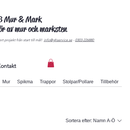
AB Mur & Mark
tör av mur och marksten
rt projekt från start till mål!
info@ghservice.se
-
0303-226880
ontakt
Mur
Spikma
Trappor
Stolpar/Pollare
Tillbehör
Sortera efter:
Namn A-Ö