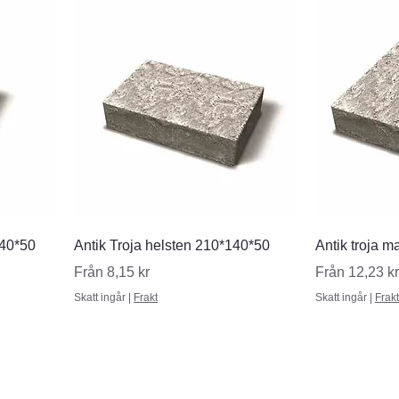
Snabbvisning
S
140*50
Antik Troja helsten 210*140*50
Antik troja 
Reapris
Reapris
Från
8,15 kr
Från
12,23 kr
Skatt ingår
|
Frakt
Skatt ingår
|
Frakt