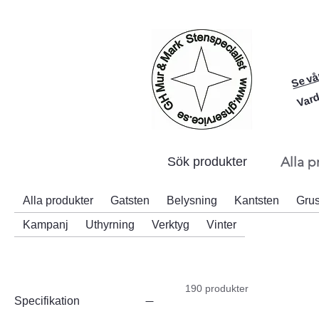
Se vå
Vard
Alla p
Sök produkter
Alla produkter
Gatsten
Belysning
Kantsten
Gru
Kampanj
Uthyrning
Verktyg
Vinter
190 produkter
Specifikation