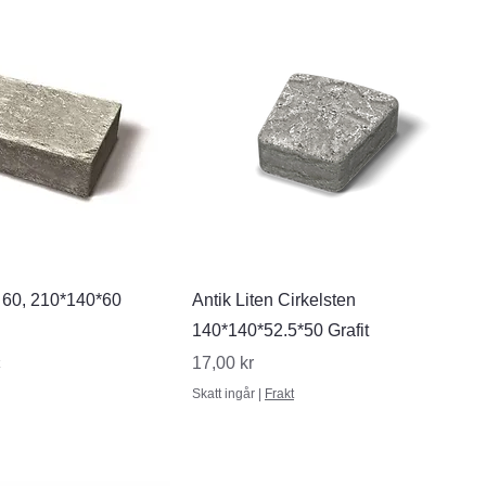
nabbvisning
Snabbvisning
n 60, 210*140*60
Antik Liten Cirkelsten
140*140*52.5*50 Grafit
Pris
17,00 kr
Skatt ingår
|
Frakt