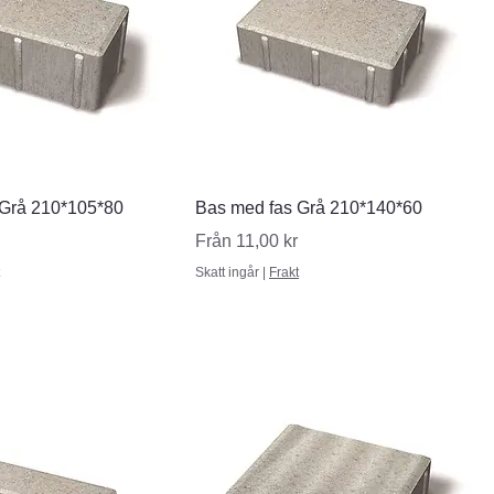
nabbvisning
Snabbvisning
 Grå 210*105*80
Bas med fas Grå 210*140*60
Reapris
Från
11,00 kr
Skatt ingår
|
Frakt