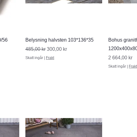
Snabbvisning
S
0/56
Belysning halvsten 103*136*35
Bohus granith
1200x400x8
Ordinarie pris
Reapris
485,00 kr
300,00 kr
Pris
2 664,00 kr
Skatt ingår
|
Frakt
Skatt ingår
|
Frakt