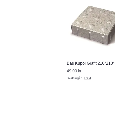
Snabbvisning
Bas Kupol Grafit 210*210
Pris
49,00 kr
Skatt ingår
|
Frakt