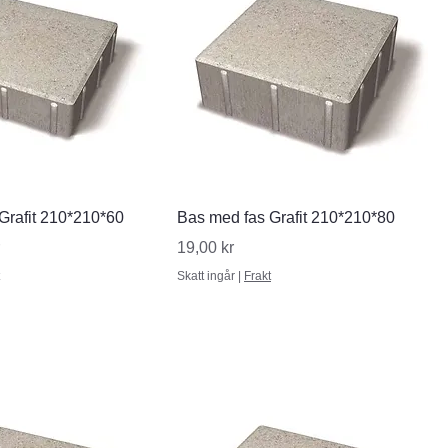
nabbvisning
Snabbvisning
Grafit 210*210*60
Bas med fas Grafit 210*210*80
Pris
19,00 kr
Skatt ingår
|
Frakt