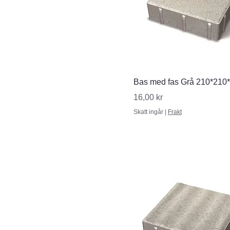
Snabbvisning
Bas med fas Grå 210*210
Pris
16,00 kr
Skatt ingår
|
Frakt