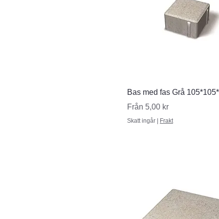
Snabbvisning
Bas med fas Grå 105*105
Reapris
Från
5,00 kr
Skatt ingår
|
Frakt