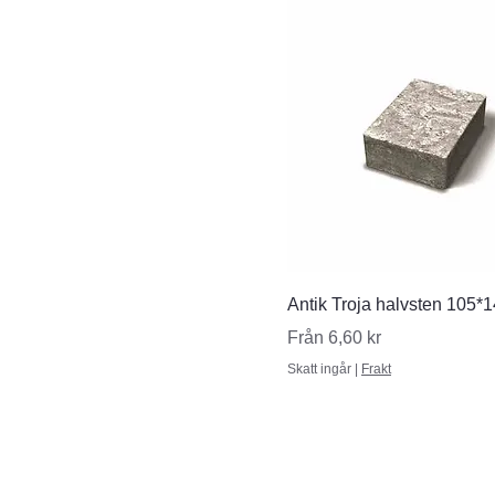
Snabbvisning
Antik Troja halvsten 105*
Reapris
Från
6,60 kr
Skatt ingår
|
Frakt