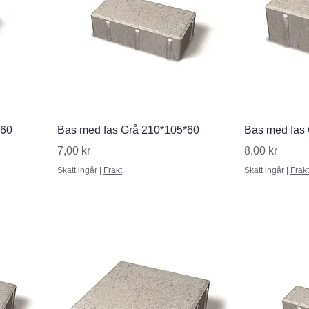
Snabbvisning
S
*60
Bas med fas Grå 210*105*60
Bas med fas
Pris
Pris
7,00 kr
8,00 kr
Skatt ingår
|
Frakt
Skatt ingår
|
Frakt