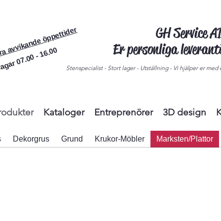
GH Service 
ra avvikande öppettider
Er personliga leveran
agar 07.00 - 16.00
Stenspecialist - Stort lager - Utställning - Vi hjälper er med e
rodukter
Kataloger
Entreprenörer
3D design
K
s
Dekorgrus
Grund
Krukor-Möbler
Marksten/Plattor