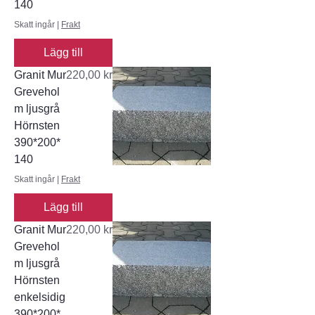
140
Skatt ingår
|
Frakt
Lägg till
Pris
Granit Mur
220,00 kr
Grevehol
m ljusgrå
Hörnsten
390*200*
140
Skatt ingår
|
Frakt
Lägg till
Pris
Granit Mur
220,00 kr
Grevehol
m ljusgrå
Hörnsten
enkelsidig
390*200*