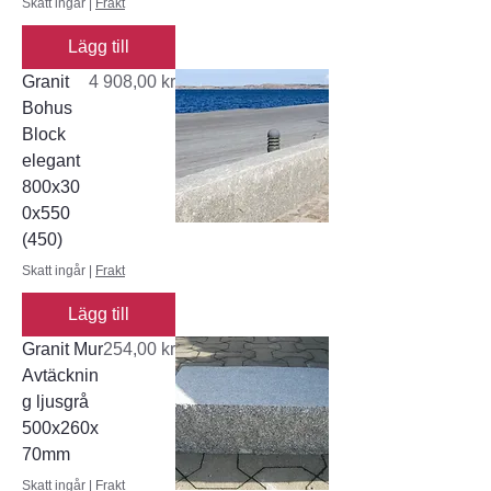
Skatt ingår
|
Frakt
Lägg till
Pris
Granit
4 908,00 kr
Bohus
Block
elegant
800x30
0x550
(450)
Skatt ingår
|
Frakt
Lägg till
Pris
Granit Mur
254,00 kr
Avtäcknin
g ljusgrå
500x260x
70mm
Skatt ingår
|
Frakt