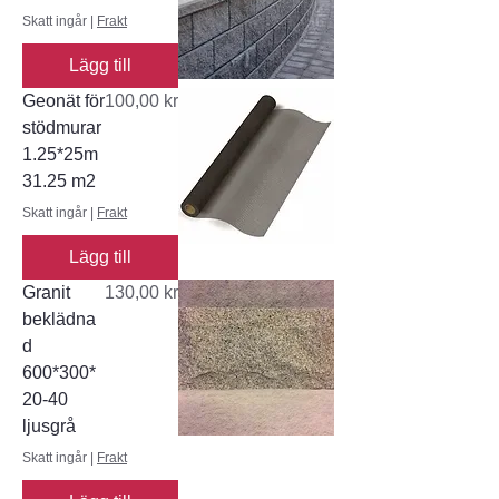
Skatt ingår
|
Frakt
Lägg till
Pris
Geonät för
100,00 kr
stödmurar
1.25*25m
31.25 m2
Skatt ingår
|
Frakt
Lägg till
Pris
Granit
130,00 kr
beklädna
d
600*300*
20-40
ljusgrå
Skatt ingår
|
Frakt