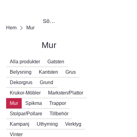
Sök produkter
Hem
Mur
Mur
Alla produkter
Gatsten
Belysning
Kantsten
Grus
Dekorgrus
Grund
Krukor-Möbler
Marksten/Plattor
Mur
Spikma
Trappor
Stolpar/Pollare
Tillbehör
Kampanj
Uthyrning
Verktyg
Vinter