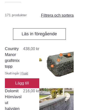
171 produkter
Filtrera och sortera
Läs in föregående
Pris
Country
438,00 kr
Manor
grafitmix
topp
Skatt ingår
|
Frakt
Lägg till
Pris
Dolomit
216,00 kr
Hörn/avsl
ut
halvsten