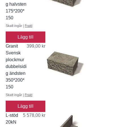
g halvsten
175*200*
150
Skatt ingår
|
Frakt
Lägg till
Pris
Granit
399,00 kr
Svensk
plockmur
dubbelsidi
g ändsten
350*200*
150
Skatt ingår
|
Frakt
Lägg till
Pris
L-stöd
5 578,00 kr
20kN