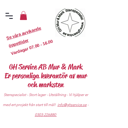
S
e
v
år
a
a
v
vi
k
a
n
d
e
ö
p
p
etti
d
er
07.00 - 16.00
Vardagar
GH Service AB Mur & Mark
Er personliga leverantör av mur
och marksten
Stenspecialist - Stort lager - Utställning - Vi hjälper er
med ert projekt från start till mål!
info@ghservice.se
-
0303-226880