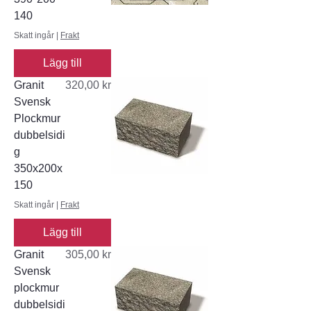
140
Skatt ingår
|
Frakt
Lägg till
Pris
Granit
320,00 kr
Svensk
Plockmur
dubbelsidi
g
350x200x
150
Skatt ingår
|
Frakt
Lägg till
Pris
Granit
305,00 kr
Svensk
plockmur
dubbelsidi