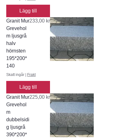
Lägg till
Pris
Granit Mur
233,00 kr
Grevehol
m ljusgrå
halv
hörnsten
195*200*
140
Skatt ingår
|
Frakt
Lägg till
Pris
Granit Mur
225,00 kr
Grevehol
m
dubbelsidi
g ljusgrå
390*200*