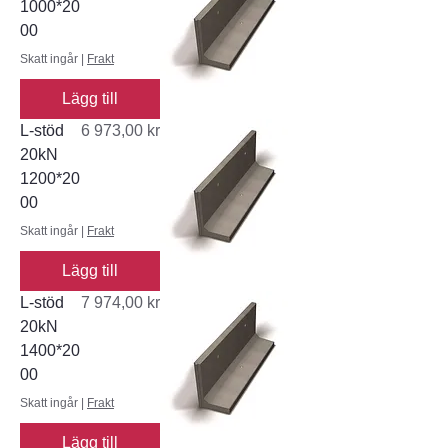
1000*20
00
Skatt ingår
|
Frakt
Lägg till
Pris
L-stöd
6 973,00 kr
20kN
1200*20
00
Skatt ingår
|
Frakt
Lägg till
Pris
L-stöd
7 974,00 kr
20kN
1400*20
00
Skatt ingår
|
Frakt
Lägg till