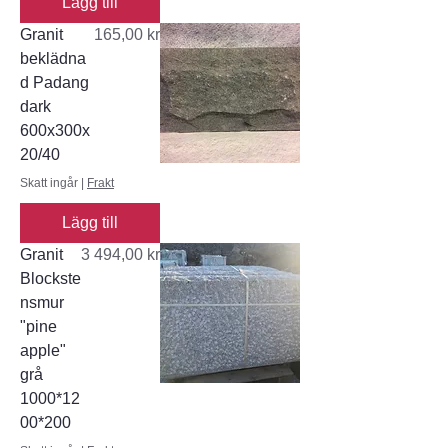
Lägg till
Pris
Granit
165,00 kr
beklädna
d Padang
dark
600x300x
20/40
Skatt ingår
|
Frakt
Lägg till
Pris
Granit
3 494,00 kr
Blockste
nsmur
"pine
apple"
grå
1000*12
00*200