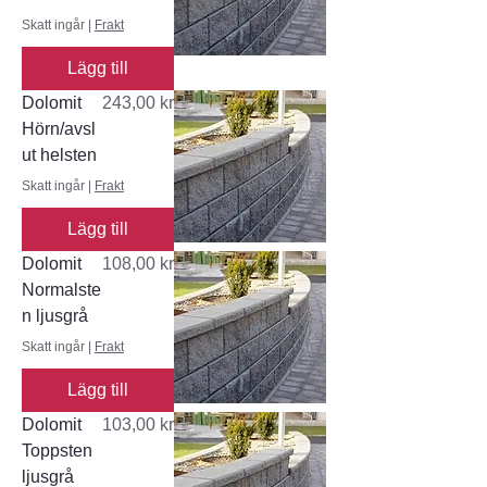
Skatt ingår
|
Frakt
Lägg till
Pris
Dolomit
243,00 kr
Hörn/avsl
ut helsten
Skatt ingår
|
Frakt
Lägg till
Pris
Dolomit
108,00 kr
Normalste
n ljusgrå
Skatt ingår
|
Frakt
Lägg till
Pris
Dolomit
103,00 kr
Toppsten
ljusgrå