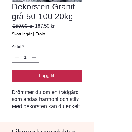
Dekorsten Granit
grå 50-100 20kg
Ordinarie pris
Reapris
 250,00 kr 
187,50 kr
Skatt ingår
|
Frakt
Antal
*
Lägg till
Drömmer du om en trädgård 
som andas harmoni och stil? 
Med dekorsten kan du enkelt 
skapa personliga och hållbara 
lösningar. Välj mellan ett brett 
utbud av färger och strukturer 