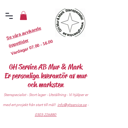
S
e
v
år
a
a
v
vi
k
a
n
d
e
ö
p
p
etti
d
er
07.00 - 16.00
Vardagar
GH Service AB Mur & Mark
Er personliga leverantör av mur
och marksten
Stenspecialist - Stort lager - Utställning - Vi hjälper er
med ert projekt från start till mål!
info@ghservice.se
-
0303-226880