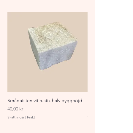
stenen för just din trädgård.
Smågatsten vit rustik halv bygghöjd
Staket Funkis 1000x
påbyggnadspaket ant
Pris
40,00 kr
Pris
870,00 kr
Skatt ingår
|
Frakt
Skatt ingår