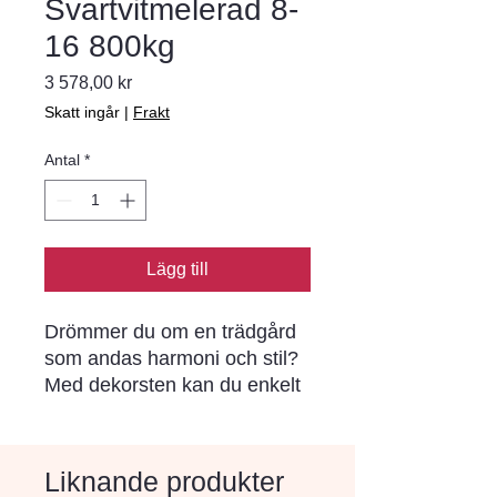
Svartvitmelerad 8-
16 800kg
Pris
3 578,00 kr
Skatt ingår
|
Frakt
Antal
*
Lägg till
Drömmer du om en trädgård 
som andas harmoni och stil? 
Med dekorsten kan du enkelt 
skapa personliga och hållbara 
lösningar. Välj mellan ett brett 
utbud av färger och strukturer 
Liknande produkter
för att hitta den perfekta 