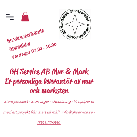
S
e
v
år
a
a
v
vi
k
a
n
d
e
ö
p
p
etti
d
er
07.00 - 16.00
Vardagar
GH Service AB Mur & Mark
Er personliga leverantör av mur
och marksten
Stenspecialist - Stort lager - Utställning - Vi hjälper er
med ert projekt från start till mål!
info@ghservice.se
-
0303-226880