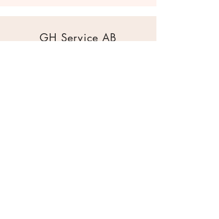
GH Service AB
Mur & Mark
Traktorgatan 2
44240 Kungälv
0303 226880
info@ghservice.se
Dokument
Miljöcertifiering
Köpvillkor
Säkerhetsdatablad