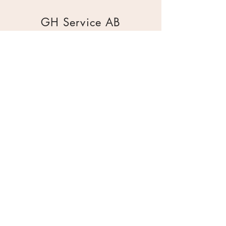
GH Service AB
Mur & Mark
Traktorgatan 2
44240 Kungälv
0303 226880
info@ghservice.se
Dokument
Miljöcertifiering
Köpvillkor
Säkerhetsdatablad
Sekretesspolicy
Miljöpolicy