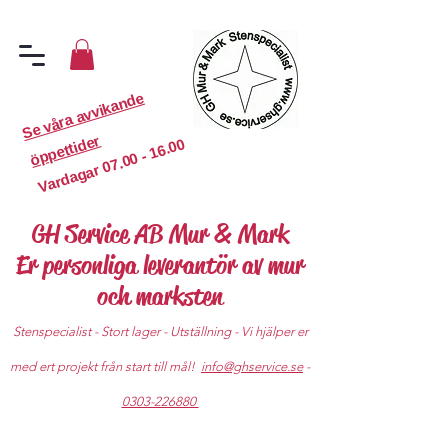
S
e
v
år
a
a
v
vi
k
a
n
d
e
ö
p
p
etti
d
er
07.00 - 16.00
Vardagar
GH Service AB Mur & Mark
Er personliga leverantör av mur
och marksten
Stenspecialist - Stort lager - Utställning - Vi hjälper er
med ert projekt från start till mål!
info@ghservice.se
-
0303-226880