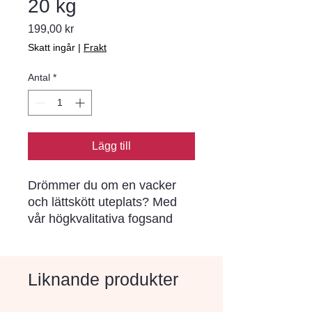
20 kg
Pris
199,00 kr
Skatt ingår
|
Frakt
Antal
*
Lägg till
Drömmer du om en vacker 
och lättskött uteplats? Med 
vår högkvalitativa fogsand 
kan du förvandla din trädgård 
till en oas. Vår fogsand fyller 
ut fogarna mellan stenarna 
Liknande produkter
perfekt. vilket ger en jämn och 
snygg yta. Dessutom skyddar 