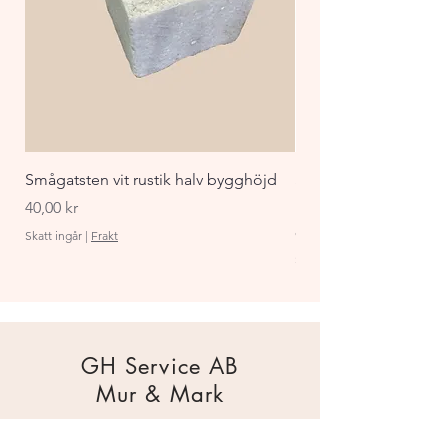
Smågatsten vit rustik halv bygghöjd
Staket Funkis 1000x
påbyggnadspaket ant
Pris
40,00 kr
Pris
870,00 kr
Skatt ingår
|
Frakt
Skatt ingår
GH Service AB
Mur & Mark
Traktorgatan 2