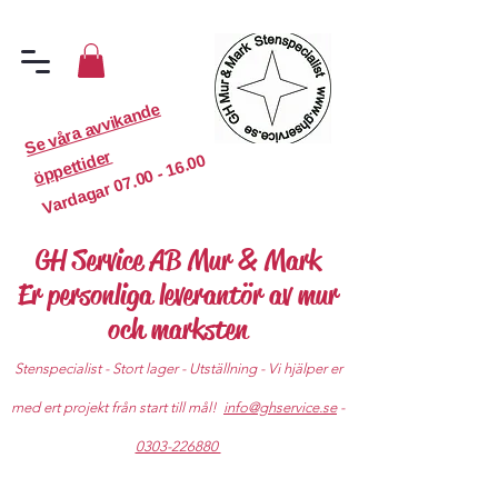
S
e
v
år
a
a
v
vi
k
a
n
d
e
ö
p
p
etti
d
er
07.00 - 16.00
Vardagar
GH Service AB Mur & Mark
Er personliga leverantör av mur
och marksten
Stenspecialist - Stort lager - Utställning - Vi hjälper er
med ert projekt från start till mål!
info@ghservice.se
-
0303-226880