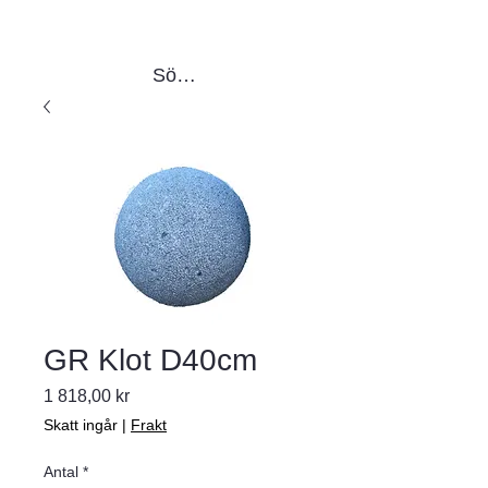
Sök produkter
GR Klot D40cm
Pris
1 818,00 kr
Skatt ingår
|
Frakt
Antal
*