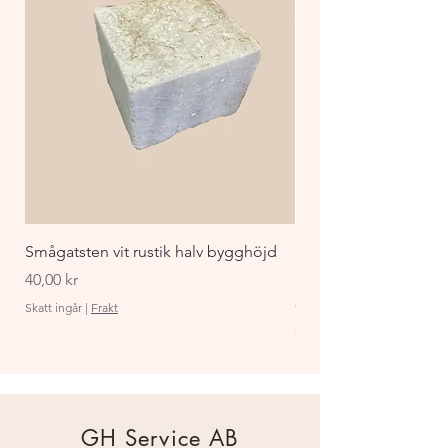
Smågatsten vit rustik halv bygghöjd
Staket Funkis 1000x
påbyggnadspaket ant
Pris
40,00 kr
Pris
870,00 kr
Skatt ingår
|
Frakt
Skatt ingår
GH Service AB