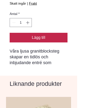
Skatt ingår
|
Frakt
Antal
*
Lägg till
Våra ljusa granitblocksteg 
skapar en tidlös och 
inbjudande entré som 
imponerar på alla besökare. 
Den naturliga skönheten hos 
graniten ger en lyxig känsla 
Liknande produkter
och höjer värdet på din 
fastighet.