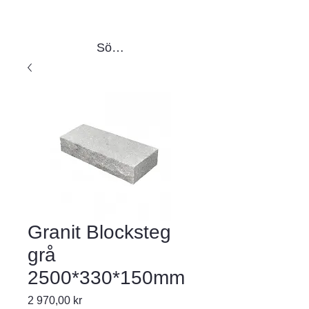
Sök produkter
Granit Blocksteg
grå
2500*330*150mm
Pris
2 970,00 kr