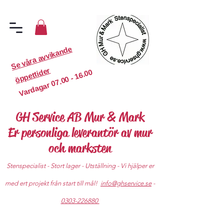
S
e
v
år
a
a
v
vi
k
a
n
d
e
ö
p
p
etti
d
er
07.00 - 16.00
Vardagar
GH Service AB Mur & Mark
Er personliga leverantör av mur
och marksten
Stenspecialist - Stort lager - Utställning - Vi hjälper er
med ert projekt från start till mål!
info@ghservice.se
-
0303-226880