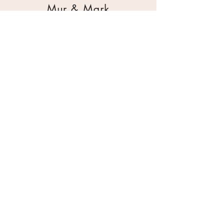
Mur & Mark
Traktorgatan 2
44240 Kungälv
0303 226880
info@ghservice.se
Dokument
Miljöcertifiering
Köpvillkor
Säkerhetsdatablad
Sekretesspolicy
Miljöpolicy
Inköpsrutin