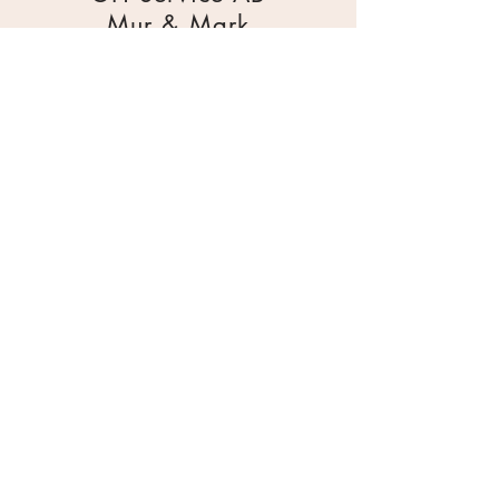
Mur & Mark
Traktorgatan 2
44240 Kungälv
0303 226880
info@ghservice.se
Dokument
Miljöcertifiering
Köpvillkor
Säkerhetsdatablad
Sekretesspolicy
Miljöpolicy
Inköpsrutin