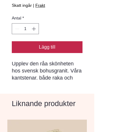
Skatt ingår
|
Frakt
Antal
*
Lägg till
Upplev den råa skönheten 
hos svensk bohusgranit. Våra 
kantstenar. både raka och 
radierade. är huggna ur 
berggrunden och ger en unik 
och tidlös charm till din 
Liknande produkter
trädgård eller uteplats.