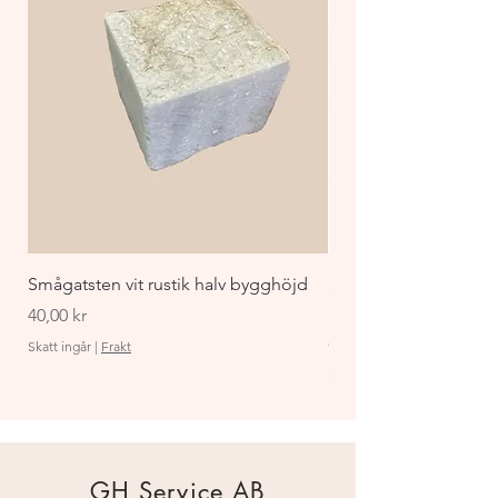
Smågatsten vit rustik halv bygghöjd
Staket Funkis 1000x
påbyggnadspaket ant
Pris
40,00 kr
Pris
870,00 kr
Skatt ingår
|
Frakt
Skatt ingår
GH Service AB