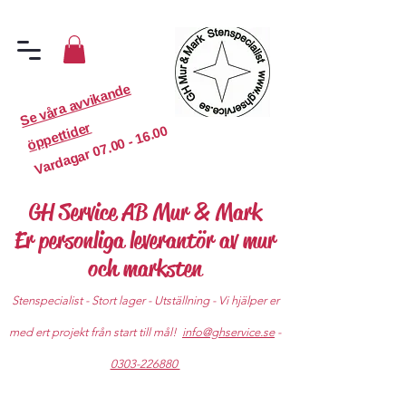
S
e
v
år
a
a
v
vi
k
a
n
d
e
ö
p
p
etti
d
er
07.00 - 16.00
Vardagar
GH Service AB Mur & Mark
Er personliga leverantör av mur
och marksten
Stenspecialist - Stort lager - Utställning - Vi hjälper er
med ert projekt från start till mål!
info@ghservice.se
-
0303-226880