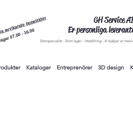
GH Service 
ra avvikande öppettider
Er personliga leveran
agar 07.00 - 16.00
Stenspecialist - Stort lager - Utställning - Vi hjälper er med e
rodukter
Kataloger
Entreprenörer
3D design
K