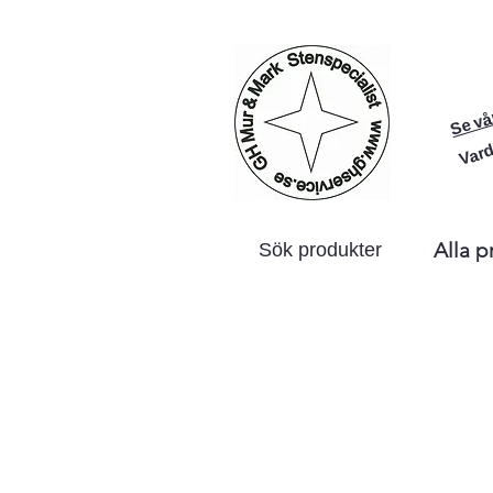
Se vå
Vard
Alla p
Sök produkter