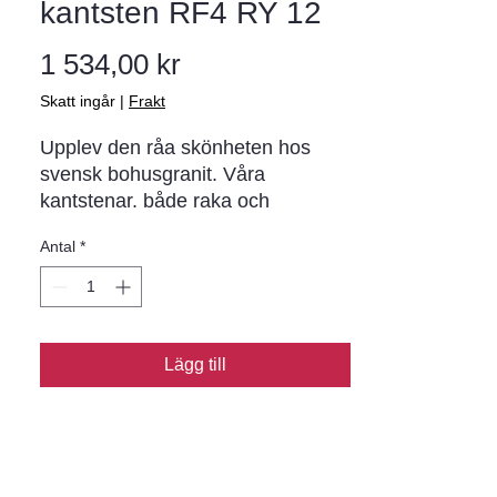
kantsten RF4 RY 12
Pris
1 534,00 kr
Skatt ingår
|
Frakt
Upplev den råa skönheten hos 
svensk bohusgranit. Våra 
kantstenar. både raka och 
radierade. är huggna ur 
Antal
*
berggrunden och ger en unik och 
tidlös charm till din trädgård eller 
uteplats.
Lägg till