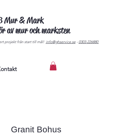
AB Mur & Mark
tör av mur och marksten
rt projekt från start till mål!
info@ghservice.se
-
0303-226880
ontakt
Granit Bohus