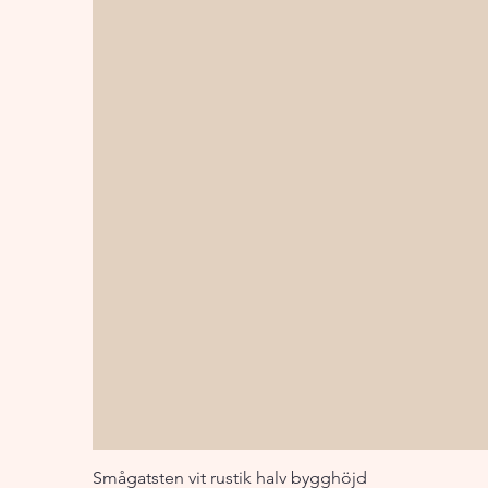
Smågatsten vit rustik halv bygghöjd