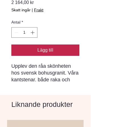
Pris
2 164,00 kr
Skatt ingår
|
Frakt
Antal
*
Lägg till
Upplev den råa skönheten 
hos svensk bohusgranit. Våra 
kantstenar. både raka och 
radierade. är huggna ur 
berggrunden och ger en unik 
och tidlös charm till din 
Liknande produkter
trädgård eller uteplats.