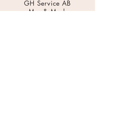
GH Service AB
Mur & Mark
Traktorgatan 2
44240 Kungälv
0303 226880
info@ghservice.se
Dokument
Miljöcertifiering
Köpvillkor
Säkerhetsdatablad
Sekretesspolicy
Miljöpolicy
Inköpsrutin