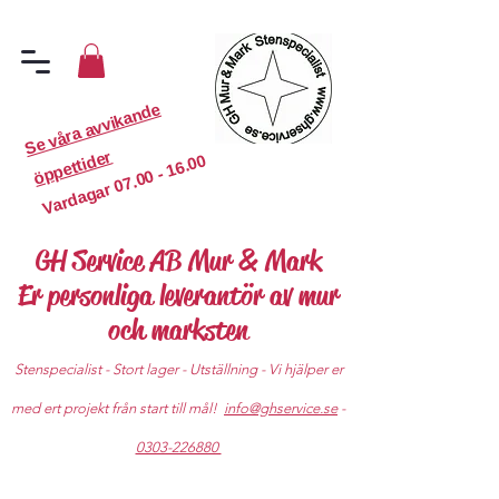
S
e
v
år
a
a
v
vi
k
a
n
d
e
ö
p
p
etti
d
er
07.00 - 16.00
Vardagar
GH Service AB Mur & Mark
Er personliga leverantör av mur
och marksten
Stenspecialist - Stort lager - Utställning - Vi hjälper er
med ert projekt från start till mål!
info@ghservice.se
-
0303-226880