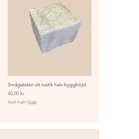
Smågatsten vit rustik halv bygghöjd
Staket Funkis 1000x
påbyggnadspaket ant
Pris
40,00 kr
Pris
870,00 kr
Skatt ingår
|
Frakt
Skatt ingår