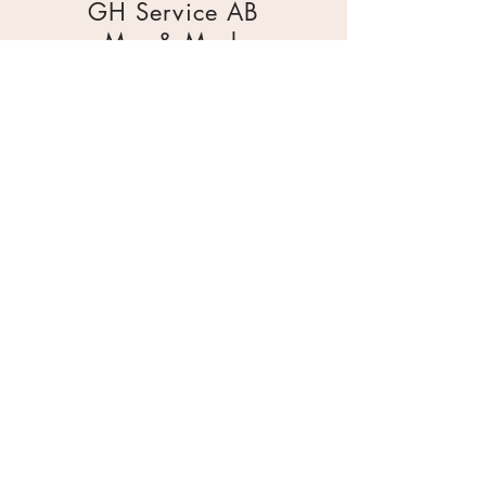
GH Service AB
Mur & Mark
Traktorgatan 2
44240 Kungälv
0303 226880
info@ghservice.se
Dokument
Miljöcertifiering
Köpvillkor
Säkerhetsdatablad
Sekretesspolicy
Miljöpolicy
Inköpsrutin