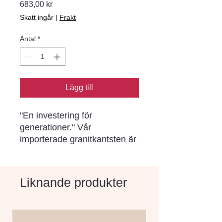
Pris
683,00 kr
Skatt ingår
|
Frakt
Antal
*
Lägg till
"En investering för 
generationer." Vår 
importerade granitkantsten är 
ett naturmaterial av högsta 
kvalitet. känd för sin 
enastående hållbarhet och 
Liknande produkter
motståndskraft mot slitage. 
En gång på plats kommer den 
att stå emot tidens tand och 