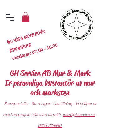
S
e
v
år
a
a
v
vi
k
a
n
d
e
ö
p
p
etti
d
er
07.00 - 16.00
Vardagar
GH Service AB Mur & Mark
Er personliga leverantör av mur
och marksten
Stenspecialist - Stort lager - Utställning - Vi hjälper er
med ert projekt från start till mål!
info@ghservice.se
-
0303-226880