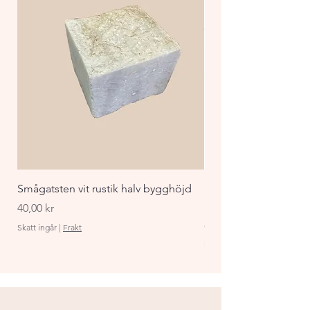
väderlekens påfrestningar i 
många år framöver.
Smågatsten vit rustik halv bygghöjd
Staket Funkis 1000x
påbyggnadspaket ant
Pris
40,00 kr
Pris
870,00 kr
Skatt ingår
|
Frakt
Skatt ingår