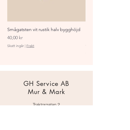
Smågatsten vit rustik halv bygghöjd
Staket Funkis 1000x
påbyggnadspaket ant
Pris
40,00 kr
Pris
870,00 kr
Skatt ingår
|
Frakt
Skatt ingår
GH Service AB
Mur & Mark
Traktorgatan 2
44240 Kungälv
0303 226880
info@ghservice.se