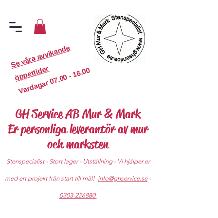
S
e
v
år
a
a
v
vi
k
a
n
d
e
ö
p
p
etti
d
er
07.00 - 16.00
Vardagar
GH Service AB Mur & Mark
Er personliga leverantör av mur
och marksten
Stenspecialist - Stort lager - Utställning - Vi hjälper er
med ert projekt från start till mål!
info@ghservice.se
-
0303-226880