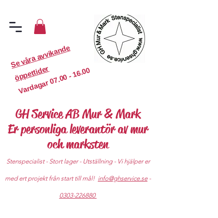
S
e
v
år
a
a
v
vi
k
a
n
d
e
ö
p
p
etti
d
er
07.00 - 16.00
Vardagar
GH Service AB Mur & Mark
Er personliga leverantör av mur
och marksten
Stenspecialist - Stort lager - Utställning - Vi hjälper er
med ert projekt från start till mål!
info@ghservice.se
-
0303-226880