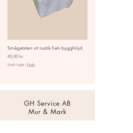
Smågatsten vit rustik halv bygghöjd
Staket Funkis 1000x
påbyggnadspaket ant
Pris
40,00 kr
Pris
870,00 kr
Skatt ingår
|
Frakt
Skatt ingår
GH Service AB
Mur & Mark
Traktorgatan 2
44240 Kungälv