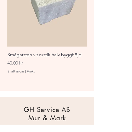
Smågatsten vit rustik halv bygghöjd
Staket Funkis 1000x
påbyggnadspaket ant
Pris
40,00 kr
Pris
870,00 kr
Skatt ingår
|
Frakt
Skatt ingår
GH Service AB
Mur & Mark
Traktorgatan 2