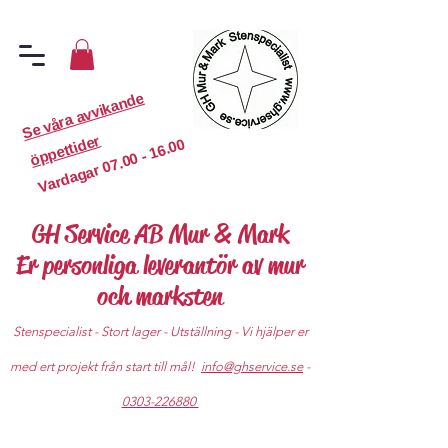
S
e
v
år
a
a
v
vi
k
a
n
d
e
ö
p
p
etti
d
er
07.00 - 16.00
Vardagar
GH Service AB Mur & Mark
Er personliga leverantör av mur
och marksten
Stenspecialist - Stort lager - Utställning - Vi hjälper er
med ert projekt från start till mål!
info@ghservice.se
-
0303-226880