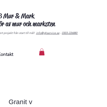
AB Mur & Mark
tör av mur och marksten
rt projekt från start till mål!
info@ghservice.se
-
0303-226880
ontakt
Granit v