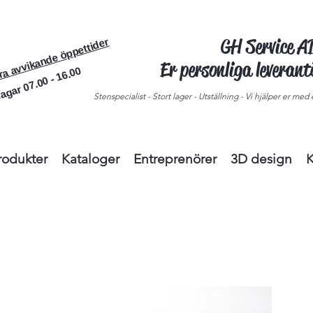
GH Service 
ra avvikande öppettider
Er personliga leveran
agar 07.00 - 16.00
Stenspecialist - Stort lager - Utställning - Vi hjälper er med e
rodukter
Kataloger
Entreprenörer
3D design
K