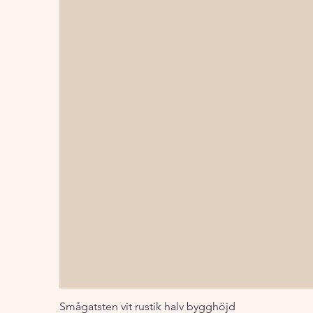
Smågatsten vit rustik halv bygghöjd