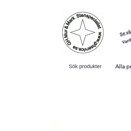
Se vå
Vard
Alla p
Sök produkter