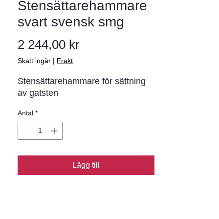
Stensättarehammare
svart svensk smg
Pris
2 244,00 kr
Skatt ingår
|
Frakt
Stensättarehammare för sättning
av gatsten
Antal
*
Lägg till