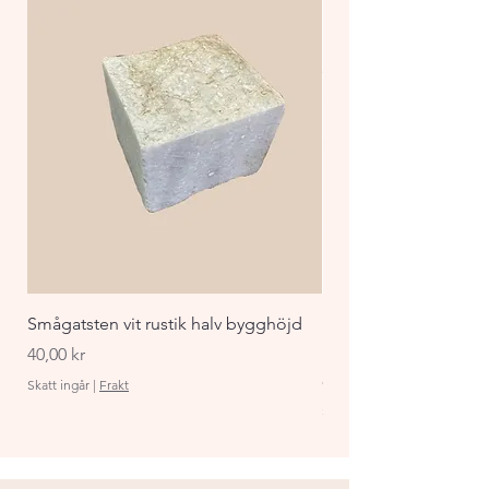
Resistent mot alg/mossa
Enkel att rengöra
Smågatsten vit rustik halv bygghöjd
Staket Funkis 1000x
påbyggnadspaket ant
Pris
40,00 kr
Pris
870,00 kr
Skatt ingår
|
Frakt
Skatt ingår