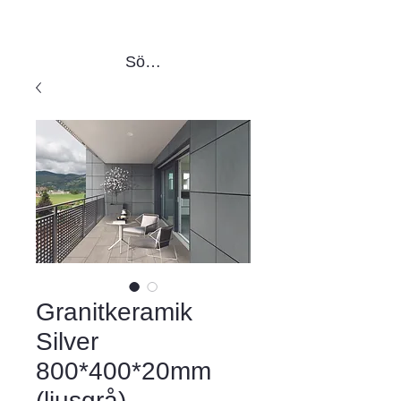
Sök produkter
Granitkeramik
Silver
800*400*20mm
(ljusgrå)