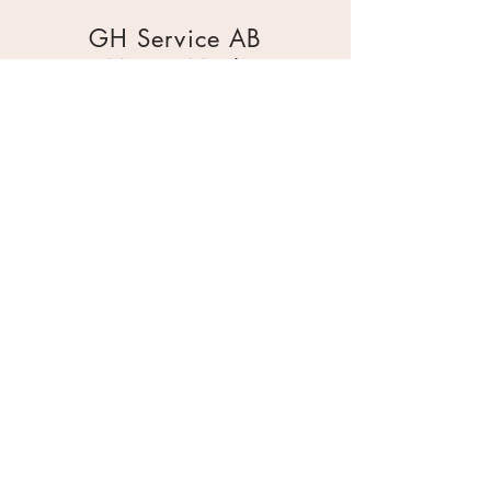
GH Service AB
Mur & Mark
Traktorgatan 2
44240 Kungälv
0303 226880
info@ghservice.se
Dokument
Miljöcertifiering
Köpvillkor
Säkerhetsdatablad
Sekretesspolicy
Miljöpolicy