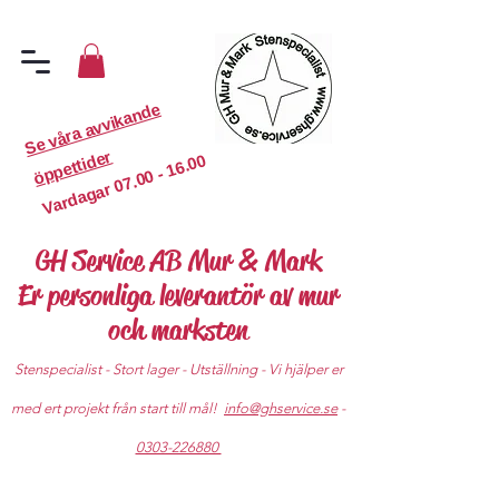
S
e
v
år
a
a
v
vi
k
a
n
d
e
ö
p
p
etti
d
er
07.00 - 16.00
Vardagar
GH Service AB Mur & Mark
Er personliga leverantör av mur
och marksten
Stenspecialist - Stort lager - Utställning - Vi hjälper er
med ert projekt från start till mål!
info@ghservice.se
-
0303-226880