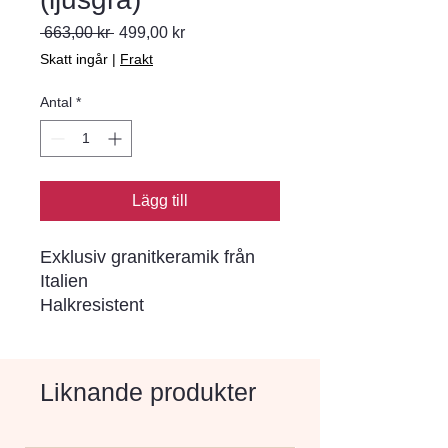
Ordinarie pris
Reapris
 663,00 kr 
499,00 kr
Skatt ingår
|
Frakt
Antal
*
Lägg till
Exklusiv granitkeramik från
Italien
Halkresistent
Fläcktålig
Tål tunga laster
låg vattenabsorbtion
Liknande produkter
Tål frost
Kemikalietålig