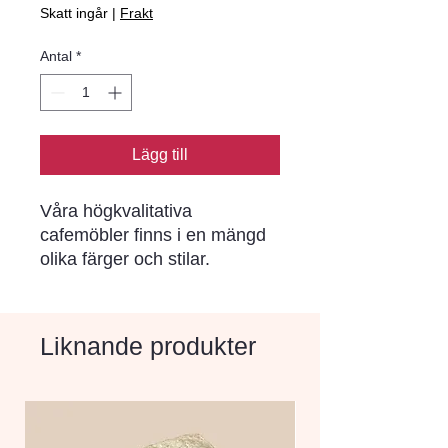
Skatt ingår
|
Frakt
Antal
*
Lägg till
Våra högkvalitativa
cafemöbler finns i en mängd
olika färger och stilar.
Kombinera olika nyanser för
att skapa ett personligt och
inbjudande utrymme där dina
Liknande produkter
gäster vill stanna länge