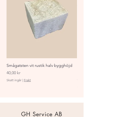
Smågatsten vit rustik halv bygghöjd
Staket Funkis 1000x
påbyggnadspaket ant
Pris
40,00 kr
Pris
870,00 kr
Skatt ingår
|
Frakt
Skatt ingår
GH Service AB