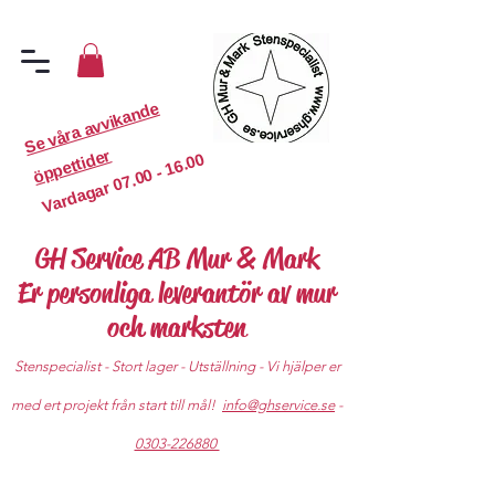
S
e
v
år
a
a
v
vi
k
a
n
d
e
ö
p
p
etti
d
er
07.00 - 16.00
Vardagar
GH Service AB Mur & Mark
Er personliga leverantör av mur
och marksten
Stenspecialist - Stort lager - Utställning - Vi hjälper er
med ert projekt från start till mål!
info@ghservice.se
-
0303-226880