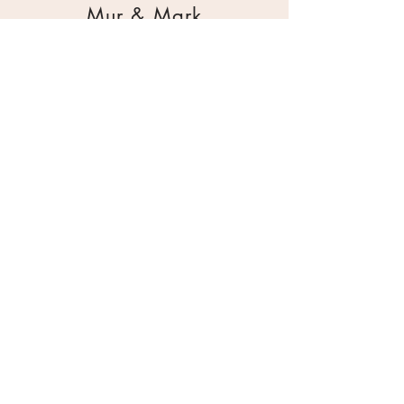
Mur & Mark
Traktorgatan 2
44240 Kungälv
0303 226880
info@ghservice.se
Dokument
Miljöcertifiering
Köpvillkor
Säkerhetsdatablad
Sekretesspolicy
Miljöpolicy
Inköpsrutin