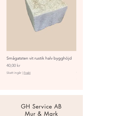
Smågatsten vit rustik halv bygghöjd
Staket Funkis 1000x
påbyggnadspaket ant
Pris
40,00 kr
Pris
870,00 kr
Skatt ingår
|
Frakt
Skatt ingår
GH Service AB
Mur & Mark