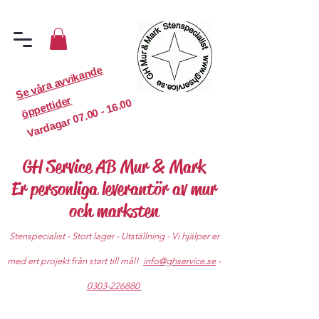
S
e
v
år
a
a
v
vi
k
a
n
d
e
ö
p
p
etti
d
er
07.00 - 16.00
Vardagar
GH Service AB Mur & Mark
Er personliga leverantör av mur
och marksten
Stenspecialist - Stort lager - Utställning - Vi hjälper er
med ert projekt från start till mål!
info@ghservice.se
-
0303-226880