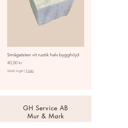
Smågatsten vit rustik halv bygghöjd
Staket Funkis 1000x
påbyggnadspaket ant
Pris
40,00 kr
Pris
870,00 kr
Skatt ingår
|
Frakt
Skatt ingår
GH Service AB
Mur & Mark