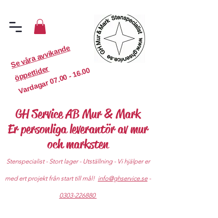
S
e
v
år
a
a
v
vi
k
a
n
d
e
ö
p
p
etti
d
er
07.00 - 16.00
Vardagar
GH Service AB Mur & Mark
Er personliga leverantör av mur
och marksten
Stenspecialist - Stort lager - Utställning - Vi hjälper er
med ert projekt från start till mål!
info@ghservice.se
-
0303-226880