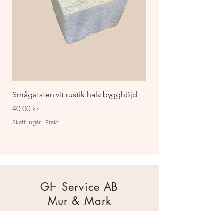
Smågatsten vit rustik halv bygghöjd
Staket Funkis 1000x
påbyggnadspaket ant
Pris
40,00 kr
Pris
870,00 kr
Skatt ingår
|
Frakt
Skatt ingår
GH Service AB
Mur & Mark