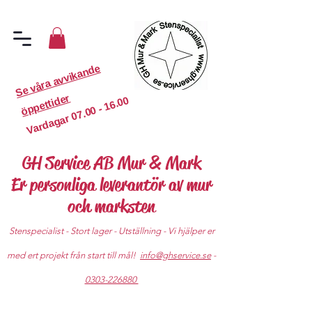
S
e
v
år
a
a
v
vi
k
a
n
d
e
ö
p
p
etti
d
er
07.00 - 16.00
Vardagar
GH Service AB Mur & Mark
Er personliga leverantör av mur
och marksten
Stenspecialist - Stort lager - Utställning - Vi hjälper er
med ert projekt från start till mål!
info@ghservice.se
-
0303-226880