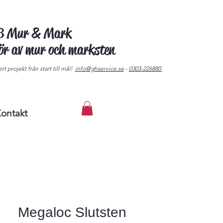
AB Mur & Mark
tör av mur och marksten
rt projekt från start till mål!
info@ghservice.se
-
0303-226880
ontakt
Megaloc Slutsten