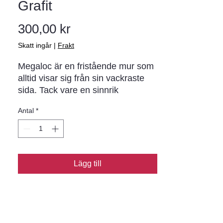
Grafit
Pris
300,00 kr
Skatt ingår
|
Frakt
Megaloc är en fristående mur som 
alltid visar sig från sin vackraste 
sida. Tack vare en sinnrik 
konstruktion som låser blocken i 
Antal
*
varandra bygger du enkelt stabila 
murar. i de allra flesta fall helt utan 
att gjuta. Megaloc levereras med 
klippt. granitliknande yta på båda 
sidor. Komplettera med Bender 
Lägg till
Megatäck Patina och Bender 
Stolpelement och muren är 
fulländad.