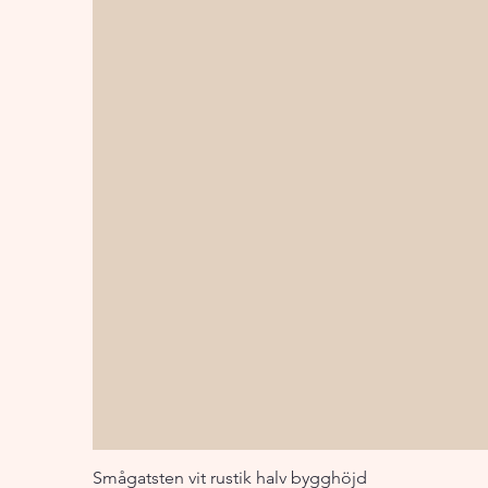
Smågatsten vit rustik halv bygghöjd