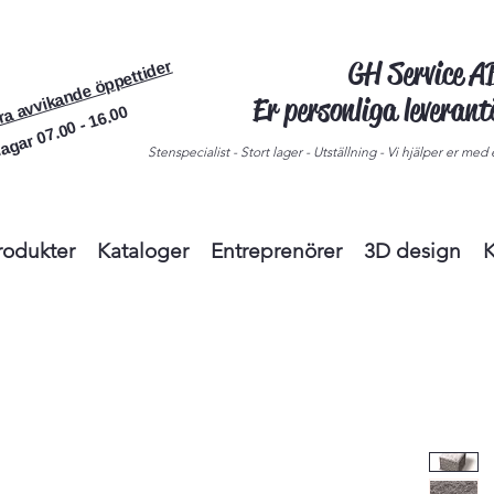
GH Service 
ra avvikande öppettider
Er personliga leveran
agar 07.00 - 16.00
Stenspecialist - Stort lager - Utställning - Vi hjälper er med e
rodukter
Kataloger
Entreprenörer
3D design
K