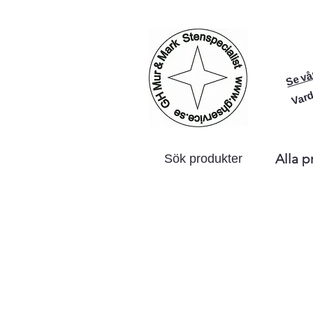
Se vå
Vard
Alla p
Sök produkter