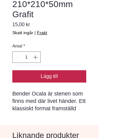
210*210*50mm
Grafit
Pris
15,00 kr
Skatt ingår
|
Frakt
Antal
*
Lägg till
Bender Ocala är stenen som
finns med där livet händer. Ett
klassiskt format framställd
med modern
tillverkningsteknik har
resulterat i en sten som
Liknande produkter