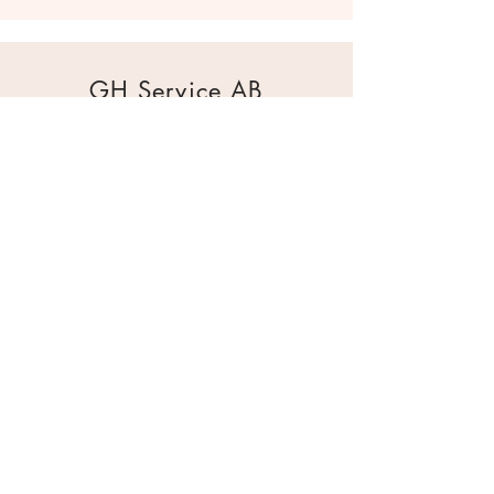
GH Service AB
Mur & Mark
Traktorgatan 2
44240 Kungälv
0303 226880
info@ghservice.se
Dokument
Miljöcertifiering
Köpvillkor
Säkerhetsdatablad