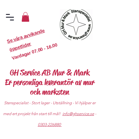
S
e
v
år
a
a
v
vi
k
a
n
d
e
ö
p
p
etti
d
er
07.00 - 16.00
Vardagar
GH Service AB Mur & Mark
Er personliga leverantör av mur
och marksten
Stenspecialist - Stort lager - Utställning - Vi hjälper er
med ert projekt från start till mål!
info@ghservice.se
-
0303-226880