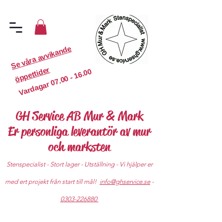
S
e
v
år
a
a
v
vi
k
a
n
d
e
ö
p
p
etti
d
er
07.00 - 16.00
Vardagar
GH Service AB Mur & Mark
Er personliga leverantör av mur
och marksten
Stenspecialist - Stort lager - Utställning - Vi hjälper er
med ert projekt från start till mål!
info@ghservice.se
-
0303-226880