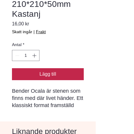
210*210*50mm
Kastanj
Pris
16,00 kr
Skatt ingår
|
Frakt
Antal
*
Lägg till
Bender Ocala är stenen som
finns med där livet händer. Ett
klassiskt format framställd
med modern
tillverkningsteknik har
resulterat i en sten som
Liknande produkter