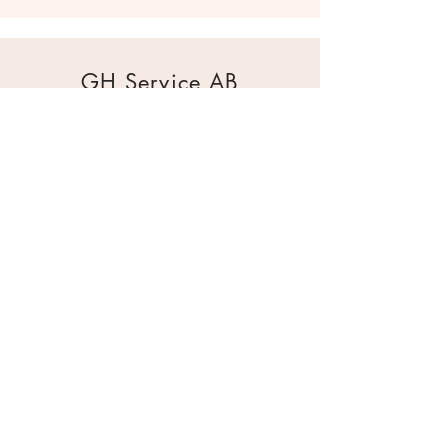
GH Service AB
Mur & Mark
Traktorgatan 2
44240 Kungälv
0303 226880
info@ghservice.se
Dokument
Miljöcertifiering
Köpvillkor
Säkerhetsdatablad