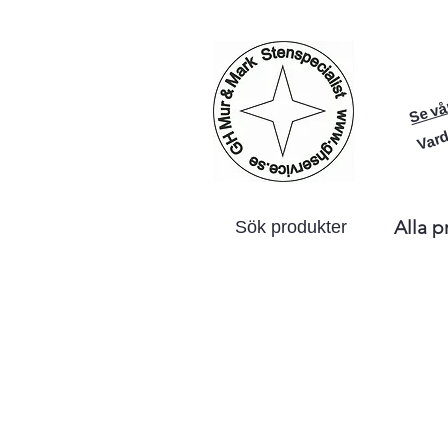
Se vå
Vard
Alla p
Sök produkter