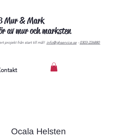
AB Mur & Mark
tör av mur och marksten
rt projekt från start till mål!
info@ghservice.se
-
0303-226880
ontakt
Ocala Helsten