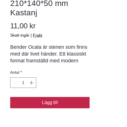
210*140*50 mm
Kastanj
Pris
11,00 kr
Skatt ingår
|
Frakt
Bender Ocala är stenen som finns
med där livet händer. Ett klassiskt
format framställd med modern
tillverkningsteknik har resulterat i
Antal
*
en sten som skapar ytor att
uppleva både vardag som fest på.
Den inbjuder till barfotaspring och
somriga tillställningar på samma
sätt som den utgör en funktionell
Lägg till
och tålig yta att parkera bilen på.
Finns i multisizeutförande likväl
som i utvalda enskilda storlekar,