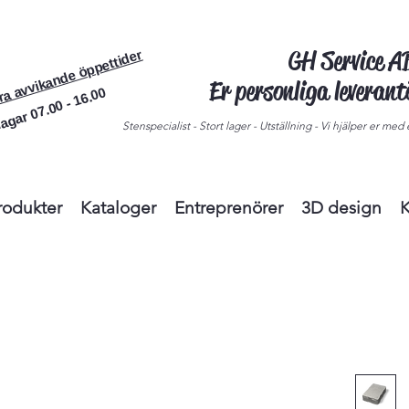
GH Service 
ra avvikande öppettider
Er personliga leveran
agar 07.00 - 16.00
Stenspecialist - Stort lager - Utställning - Vi hjälper er med e
rodukter
Kataloger
Entreprenörer
3D design
K