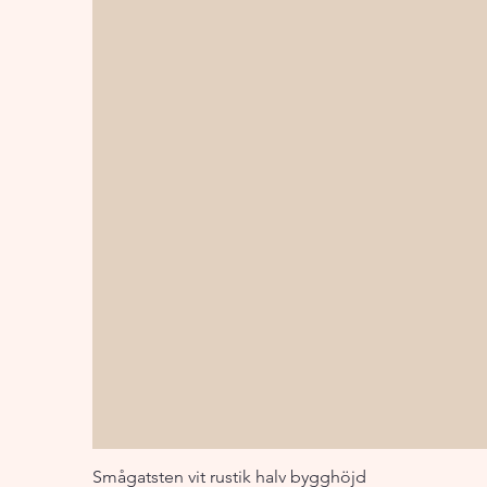
Smågatsten vit rustik halv bygghöjd