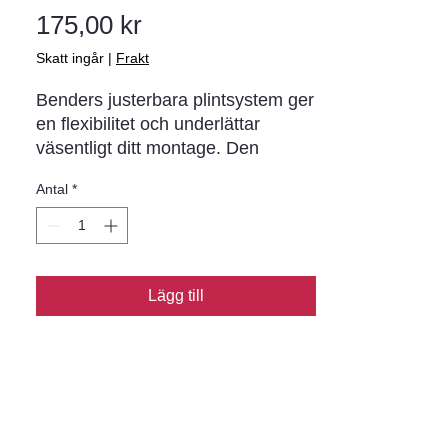
Pris
175,00 kr
Skatt ingår
|
Frakt
Benders justerbara plintsystem ger
en flexibilitet och underlättar
väsentligt ditt montage. Den
efterjusterbara stolpskon Uniflex
Antal
*
gör att du i efterhand kan
millimeterjustera höjden på
hållaren för ett exakt resultat och
är i första hand tänkta till altaner
och trädäck.
Lägg till