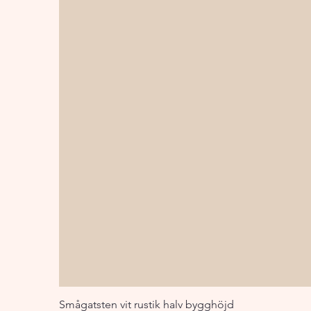
Smågatsten vit rustik halv bygghöjd