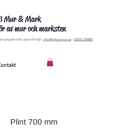
AB Mur & Mark
tör av mur och marksten
rt projekt från start till mål!
info@ghservice.se
-
0303-226880
ontakt
Plint 700 mm