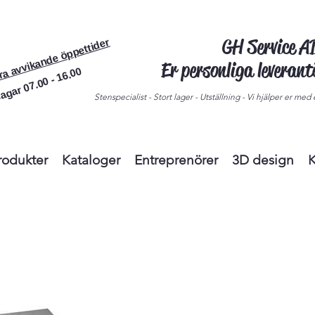
GH Service 
ra avvikande öppettider
Er personliga leveran
agar 07.00 - 16.00
Stenspecialist - Stort lager - Utställning - Vi hjälper er med e
rodukter
Kataloger
Entreprenörer
3D design
K