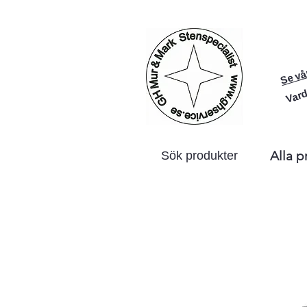
Se vå
Vard
Alla p
Sök produkter