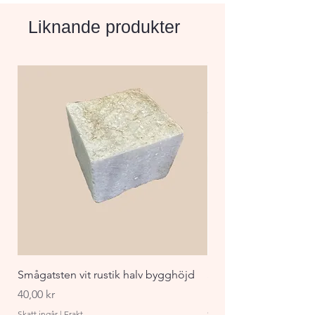
Liknande produkter
Smågatsten vit rustik halv bygghöjd
Staket Funkis 1000x
påbyggnadspaket ant
Pris
40,00 kr
Pris
870,00 kr
Skatt ingår
|
Frakt