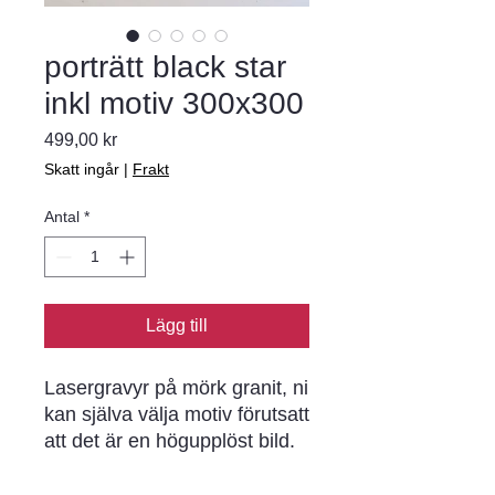
porträtt black star
inkl motiv 300x300
Pris
499,00 kr
Skatt ingår
|
Frakt
Antal
*
Lägg till
Lasergravyr på mörk granit, ni
kan själva välja motiv förutsatt
att det är en högupplöst bild.
Kontakta oss för mer
information