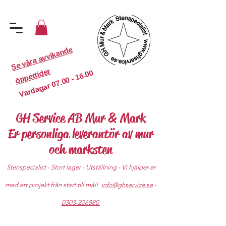
S
e
v
år
a
a
v
vi
k
a
n
d
e
ö
p
p
etti
d
er
07.00 - 16.00
Vardagar
GH Service AB Mur & Mark
Er personliga leverantör av mur
och marksten
Stenspecialist - Stort lager - Utställning - Vi hjälper er
med ert projekt från start till mål!
info@ghservice.se
-
0303-226880