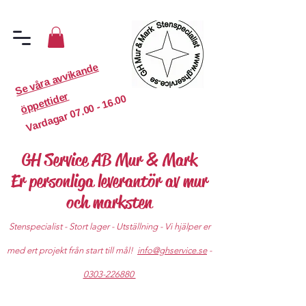
S
e
v
år
a
a
v
vi
k
a
n
d
e
ö
p
p
etti
d
er
07.00 - 16.00
Vardagar
GH Service AB Mur & Mark
Er personliga leverantör av mur
och marksten
Stenspecialist - Stort lager - Utställning - Vi hjälper er
med ert projekt från start till mål!
info@ghservice.se
-
0303-226880