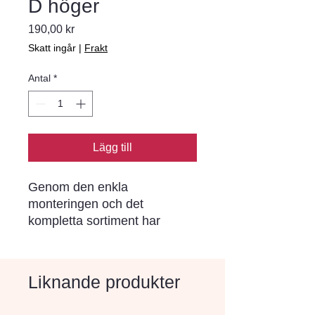
D höger
Pris
190,00 kr
Skatt ingår
|
Frakt
Antal
*
Lägg till
Genom den enkla 
monteringen och det 
kompletta sortiment har 
Bender Spikma kantstöd blivit 
ett begrepp i norra Europa. I 
varje stöd sitter förmonterade 
Liknande produkter
rostskyddade stålspikar (ej i 
stöd för limning) som drivs 