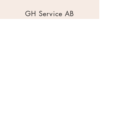
GH Service AB
Mur & Mark
Traktorgatan 2
44240 Kungälv
0303 226880
info@ghservice.se
Dokument
Miljöcertifiering
Köpvillkor
Säkerhetsdatablad
Sekretesspolicy
Miljöpolicy