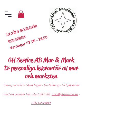
S
e
v
år
a
a
v
vi
k
a
n
d
e
ö
p
p
etti
d
er
07.00 - 16.00
Vardagar
GH Service AB Mur & Mark
Er personliga leverantör av mur
och marksten
Stenspecialist - Stort lager - Utställning - Vi hjälper er
med ert projekt från start till mål!
info@ghservice.se
-
0303-226880