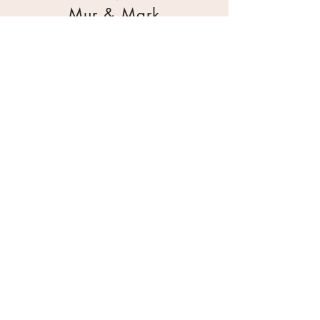
Mur & Mark
Traktorgatan 2
44240 Kungälv
0303 226880
info@ghservice.se
Dokument
Miljöcertifiering
Köpvillkor
Säkerhetsdatablad
Sekretesspolicy
Miljöpolicy
Inköpsrutin