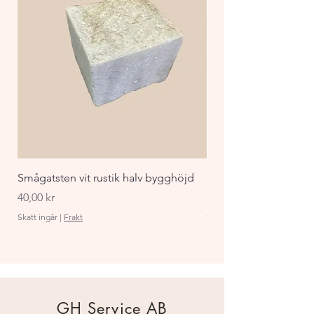
Smågatsten vit rustik halv bygghöjd
Staket Funkis 1000x
påbyggnadspaket ant
Pris
40,00 kr
Pris
870,00 kr
Skatt ingår
|
Frakt
Skatt ingår
GH Service AB