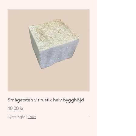
Smågatsten vit rustik halv bygghöjd
Staket Funkis 1000x
påbyggnadspaket ant
Pris
40,00 kr
Pris
870,00 kr
Skatt ingår
|
Frakt
Skatt ingår