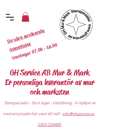
S
e
v
år
a
a
v
vi
k
a
n
d
e
ö
p
p
etti
d
er
07.00 - 16.00
Vardagar
GH Service AB Mur & Mark
Er personliga leverantör av mur
och marksten
Stenspecialist - Stort lager - Utställning - Vi hjälper er
med ert projekt från start till mål!
info@ghservice.se
-
0303-226880