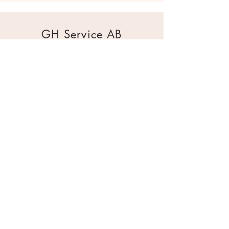
GH Service AB
Mur & Mark
Traktorgatan 2
44240 Kungälv
0303 226880
info@ghservice.se
Dokument
Miljöcertifiering
Köpvillkor
Säkerhetsdatablad
Sekretesspolicy