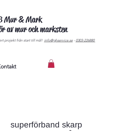
AB Mur & Mark
tör av mur och marksten
rt projekt från start till mål!
info@ghservice.se
-
0303-226880
ontakt
superförband skarp