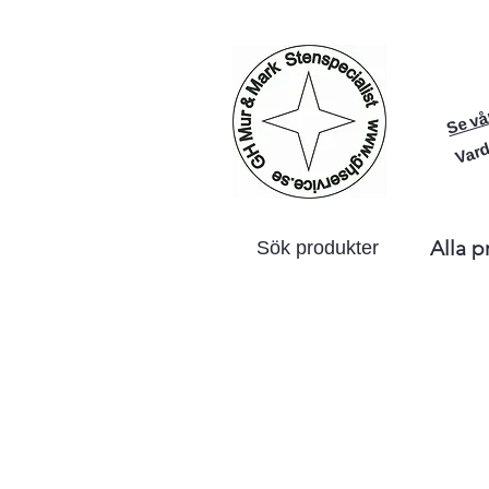
Se vå
Vard
Alla p
Sök produkter