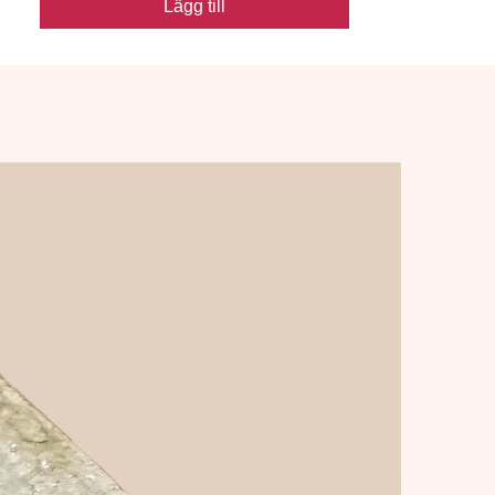
skarpt utf?rande. superförband 
Lägg till
Skarp ger en tystare milj? j?mf?rt 
med den fasade varianten ? l?
mpligt f?r till exempel miljö d?r 
kundvagnar k?rs.