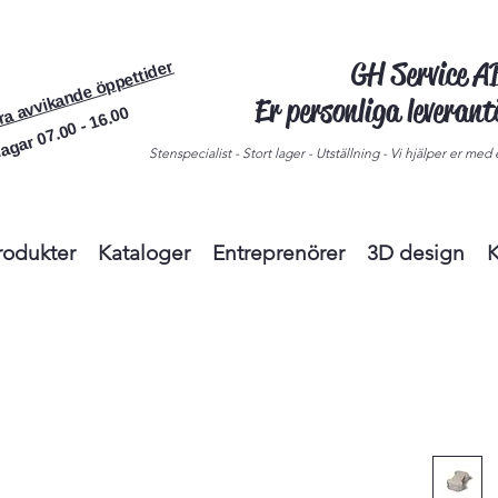
GH Service 
ra avvikande öppettider
Er personliga leveran
agar 07.00 - 16.00
Stenspecialist - Stort lager - Utställning - Vi hjälper er med e
rodukter
Kataloger
Entreprenörer
3D design
K