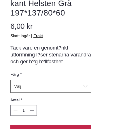
kant Helsten Grå
197*137/80*60
Pris
6,00 kr
Skatt ingår
|
Frakt
Tack vare en genomt?nkt 
utformning l?ser stenarna varandra 
och ger h?g h?llfasthet. 
superförband anv?nds med f?rdel 
Färg
*
p? ytor som uts?tts f?r h?g 
belastning. t ex biluppfarter och 
Välj
parkeringar. Den funktionella l?
sningen ?r utformad f?r att klara 
Antal
*
vridande krafter som till exempel 
sv?ngande bild?ck. Stenen ?r 
dessutom mycket smidig att 
maskinl?gga. Finns i fasat eller 